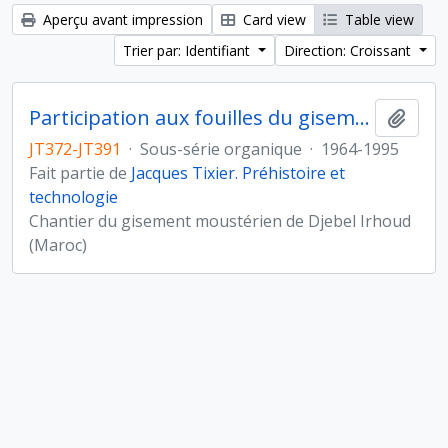
Aperçu avant impression
Card view
Table view
Trier par: Identifiant
Direction: Croissant
Participation aux fouilles du gisement de Djebel Irhoud (Maroc)
Ajout
JT372-JT391
·
Sous-série organique
·
1964-1995
Fait partie de
Jacques Tixier. Préhistoire et
technologie
Chantier du gisement moustérien de Djebel Irhoud
(Maroc)