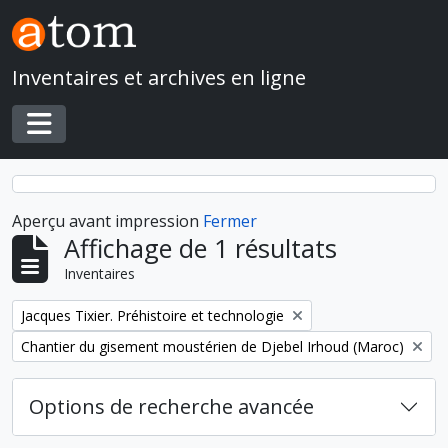
Skip to main content
Inventaires et archives en ligne
Toggle navigation
Aperçu avant impression
Fermer
Affichage de 1 résultats
Inventaires
Remove filter:
Jacques Tixier. Préhistoire et technologie
Remove filter:
Chantier du gisement moustérien de Djebel Irhoud (Maroc)
Options de recherche avancée