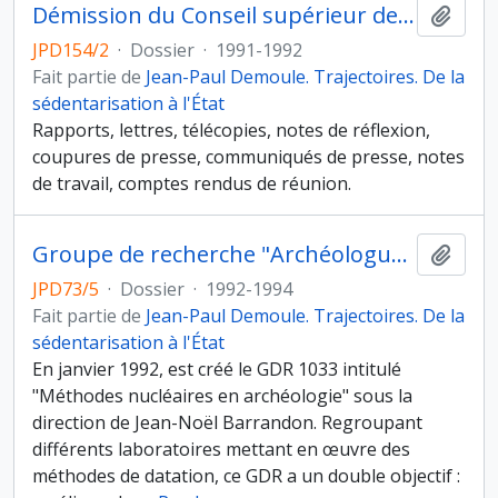
Démission du Conseil supérieur de la recherche archéologique
Ajout
JPD154/2
·
Dossier
·
1991-1992
Fait partie de
Jean-Paul Demoule. Trajectoires. De la
sédentarisation à l'État
Rapports, lettres, télécopies, notes de réflexion,
coupures de presse, communiqués de presse, notes
de travail, comptes rendus de réunion.
Groupe de recherche "Archéologues-dateurs"
Ajout
JPD73/5
·
Dossier
·
1992-1994
Fait partie de
Jean-Paul Demoule. Trajectoires. De la
sédentarisation à l'État
En janvier 1992, est créé le GDR 1033 intitulé
"Méthodes nucléaires en archéologie" sous la
direction de Jean-Noël Barrandon. Regroupant
différents laboratoires mettant en œuvre des
méthodes de datation, ce GDR a un double objectif :