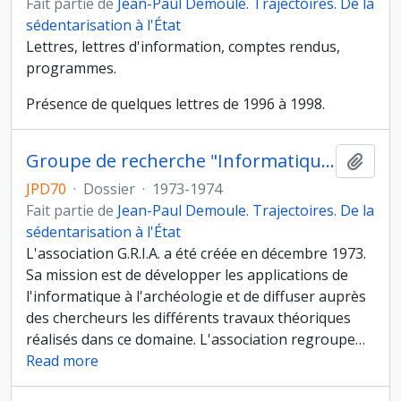
Fait partie de
Jean-Paul Demoule. Trajectoires. De la
sédentarisation à l'État
Lettres, lettres d'information, comptes rendus,
programmes.
Présence de quelques lettres de 1996 à 1998.
Groupe de recherche "Informatique et archéologie"
Ajout
JPD70
·
Dossier
·
1973-1974
Fait partie de
Jean-Paul Demoule. Trajectoires. De la
sédentarisation à l'État
L'association G.R.I.A. a été créée en décembre 1973.
Sa mission est de développer les applications de
l'informatique à l'archéologie et de diffuser auprès
des chercheurs les différents travaux théoriques
réalisés dans ce domaine. L'association regroupe
…
Read more