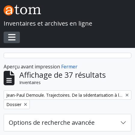
Skip to main content
Inventaires et archives en ligne
Toggle navigation
Aperçu avant impression
Fermer
Affichage de 37 résultats
Inventaires
Remove filter:
Jean-Paul Demoule. Trajectoires. De la sédentarisation à l'État
Remove filter:
Dossier
Options de recherche avancée