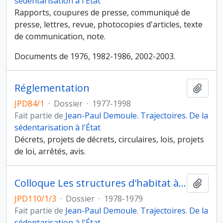
sédentarisation à l'État
Rapports, coupures de presse, communiqué de
presse, lettres, revue, photocopies d'articles, texte
de communication, note.
Documents de 1976, 1982-1986, 2002-2003.
Réglementation
Ajout
JPD84/1
·
Dossier
·
1977-1998
Fait partie de
Jean-Paul Demoule. Trajectoires. De la
sédentarisation à l'État
Décrets, projets de décrets, circulaires, lois, projets
de loi, arrêtés, avis.
Colloque Les structures d'habitat à l'Age du fer en Europe tempérée, Levroux (27 au 29 octobre 1978)
Ajout
JPD110/1/3
·
Dossier
·
1978-1979
Fait partie de
Jean-Paul Demoule. Trajectoires. De la
sédentarisation à l'État