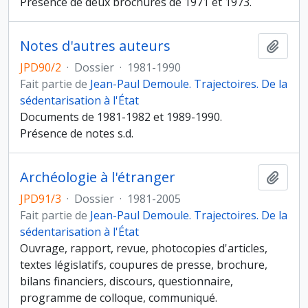
Présence de deux brochures de 1971 et 1973.
Notes d'autres auteurs
Ajout
JPD90/2
·
Dossier
·
1981-1990
Fait partie de
Jean-Paul Demoule. Trajectoires. De la
sédentarisation à l'État
Documents de 1981-1982 et 1989-1990.
Présence de notes s.d.
Archéologie à l'étranger
Ajout
JPD91/3
·
Dossier
·
1981-2005
Fait partie de
Jean-Paul Demoule. Trajectoires. De la
sédentarisation à l'État
Ouvrage, rapport, revue, photocopies d'articles,
textes législatifs, coupures de presse, brochure,
bilans financiers, discours, questionnaire,
programme de colloque, communiqué.