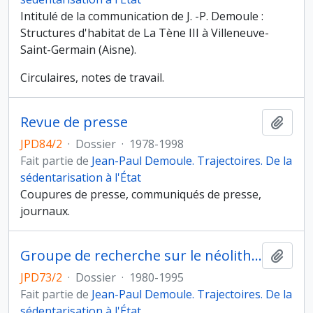
Intitulé de la communication de J. -P. Demoule :
Structures d'habitat de La Tène III à Villeneuve-
Saint-Germain (Aisne).
Circulaires, notes de travail.
Revue de presse
Ajout
JPD84/2
·
Dossier
·
1978-1998
Fait partie de
Jean-Paul Demoule. Trajectoires. De la
sédentarisation à l'État
Coupures de presse, communiqués de presse,
journaux.
Groupe de recherche sur le néolithique du Bassin parisien
Ajout
JPD73/2
·
Dossier
·
1980-1995
Fait partie de
Jean-Paul Demoule. Trajectoires. De la
sédentarisation à l'État