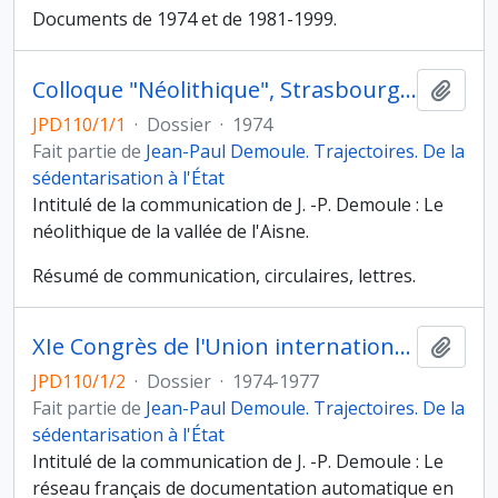
Documents de 1974 et de 1981-1999.
Colloque "Néolithique", Strasbourg (19 au 20 octobre 1974)
Ajout
JPD110/1/1
·
Dossier
·
1974
Fait partie de
Jean-Paul Demoule. Trajectoires. De la
sédentarisation à l'État
Intitulé de la communication de J. -P. Demoule : Le
néolithique de la vallée de l'Aisne.
Résumé de communication, circulaires, lettres.
XIe Congrès de l'Union internationale des sciences préhistoriques et protohistoriques, Nice (13 au 18 septembre 1976)
Ajout
JPD110/1/2
·
Dossier
·
1974-1977
Fait partie de
Jean-Paul Demoule. Trajectoires. De la
sédentarisation à l'État
Intitulé de la communication de J. -P. Demoule : Le
réseau français de documentation automatique en