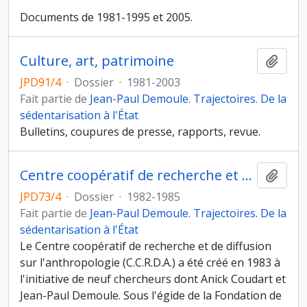
Documents de 1981-1995 et 2005.
Culture, art, patrimoine
Ajout
JPD91/4
·
Dossier
·
1981-2003
Fait partie de
Jean-Paul Demoule. Trajectoires. De la
sédentarisation à l'État
Bulletins, coupures de presse, rapports, revue.
Centre coopératif de recherche et de diffusion sur l'anthropologie
Ajout
JPD73/4
·
Dossier
·
1982-1985
Fait partie de
Jean-Paul Demoule. Trajectoires. De la
sédentarisation à l'État
Le Centre coopératif de recherche et de diffusion
sur l'anthropologie (C.C.R.D.A.) a été créé en 1983 à
l'initiative de neuf chercheurs dont Anick Coudart et
Jean-Paul Demoule. Sous l'égide de la Fondation de