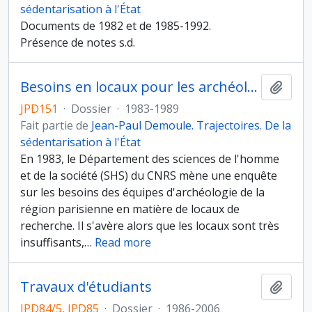
sédentarisation à l'État
Documents de 1982 et de 1985-1992.
Présence de notes s.d.
Besoins en locaux pour les archéologues parisiens
Ajout
JPD151
·
Dossier
·
1983-1989
Fait partie de
Jean-Paul Demoule. Trajectoires. De la
sédentarisation à l'État
En 1983, le Département des sciences de l'homme
et de la société (SHS) du CNRS mène une enquête
sur les besoins des équipes d'archéologie de la
région parisienne en matière de locaux de
recherche. Il s'avère alors que les locaux sont très
insuffisants,
…
Read more
Travaux d'étudiants
Ajout
JPD84/5, JPD85
·
Dossier
·
1986-2006