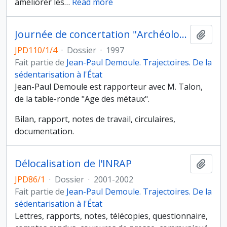
améliorer les
…
Read more
Journée de concertation "Archéologie en Picardie" organisée par le laboratoire d'archéologie de l'Université de Picardie et le Service régional de l'archéologie de Picardie, Amiens (avril 1997)
Ajout
JPD110/1/4
·
Dossier
·
1997
Fait partie de
Jean-Paul Demoule. Trajectoires. De la
sédentarisation à l'État
Jean-Paul Demoule est rapporteur avec M. Talon,
de la table-ronde "Age des métaux".
Bilan, rapport, notes de travail, circulaires,
documentation.
Délocalisation de l'INRAP
Ajout
JPD86/1
·
Dossier
·
2001-2002
Fait partie de
Jean-Paul Demoule. Trajectoires. De la
sédentarisation à l'État
Lettres, rapports, notes, télécopies, questionnaire,