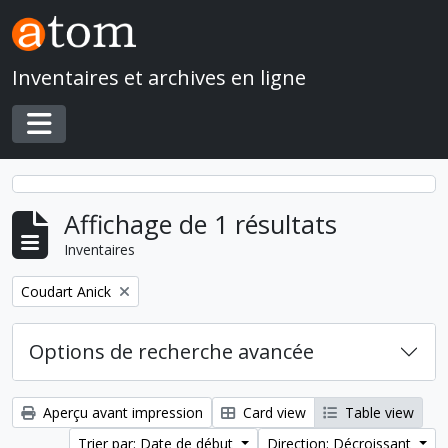
Skip to main content
Inventaires et archives en ligne
Toggle navigation
Affichage de 1 résultats
Inventaires
Remove filter:
Coudart Anick
Options de recherche avancée
Aperçu avant impression
Card view
Table view
Trier par: Date de début
Direction: Décroissant