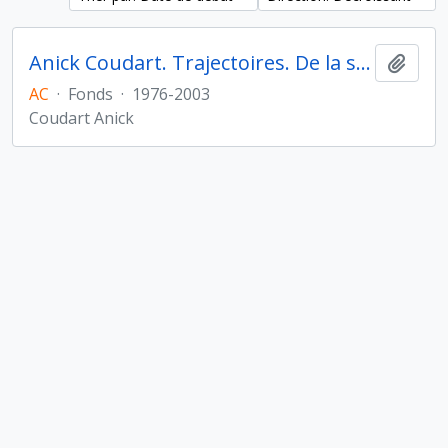
Anick Coudart. Trajectoires. De la sédentarisation à l'État
Ajout
AC
·
Fonds
·
1976-2003
Coudart Anick