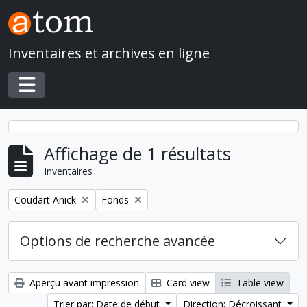
Skip to main content
Inventaires et archives en ligne
Toggle navigation
Affichage de 1 résultats
Inventaires
Remove filter:
Remove filter:
Coudart Anick
Fonds
Options de recherche avancée
Aperçu avant impression
Card view
Table view
Trier par: Date de début
Direction: Décroissant