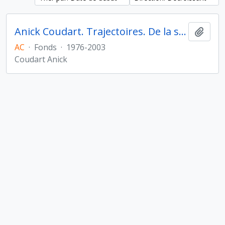
Anick Coudart. Trajectoires. De la sédentarisation à l'État
Ajout
AC
·
Fonds
·
1976-2003
Coudart Anick