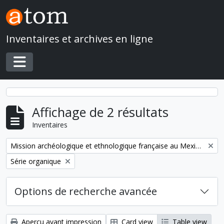
Skip to main content
Inventaires et archives en ligne
Toggle navigation
Affichage de 2 résultats
Inventaires
Remove filter:
Mission archéologique et ethnologique française au Mexique
Remove filter:
Série organique
Options de recherche avancée
Aperçu avant impression
Card view
Table view