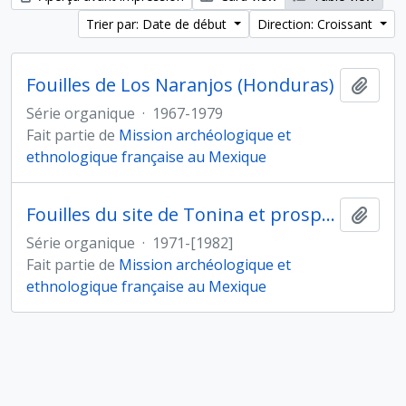
Trier par: Date de début
Direction: Croissant
Fouilles de Los Naranjos (Honduras)
Ajout
Série organique
·
1967-1979
Fait partie de
Mission archéologique et
ethnologique française au Mexique
Fouilles du site de Tonina et prospections dans la vallée d'Ocosingo (Mexique)
Ajout
Série organique
·
1971-[1982]
Fait partie de
Mission archéologique et
ethnologique française au Mexique