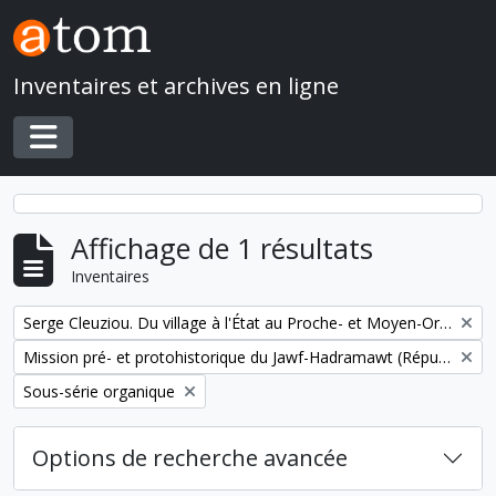
Skip to main content
Inventaires et archives en ligne
Toggle navigation
Affichage de 1 résultats
Inventaires
Remove filter:
Serge Cleuziou. Du village à l'État au Proche- et Moyen-Orient
Remove filter:
Mission pré- et protohistorique du Jawf-Hadramawt (République du Yémen)
Remove filter:
Sous-série organique
Options de recherche avancée