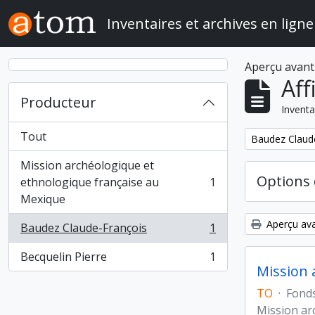
Skip to main content
Inventaires et archives en ligne
Aperçu avant
Aff
Producteur
Inventa
Tout
Remove filter:
Baudez Claud
Mission archéologique et
Options 
ethnologique française au
1
, 1 résultats
Mexique
Aperçu ava
Baudez Claude-François
1
, 1 résultats
Becquelin Pierre
1
, 1 résultats
Mission 
TO
·
Fond
Mission ar