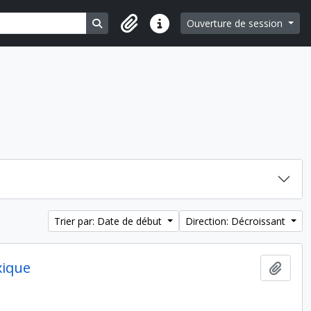
Search in browse page
Ouverture de session
Liens rapides
Trier par: Date de début
Direction: Décroissant
xique
Ajout