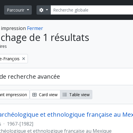
Rechercher
Search options
Parcourir
 impression
Fermer
ichage de 1 résultats
ires
e-François
de recherche avancée
nt impression
Card view
Table view
archéologique et ethnologique française au Me
s
·
1967-[1982]
chéologique et ethnologique française au Mexique