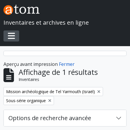
Skip to main content
Inventaires et archives en ligne
Toggle navigation
Aperçu avant impression
Fermer
Affichage de 1 résultats
Inventaires
Remove filter:
Mission archéologique de Tel Yarmouth (Israël)
Remove filter:
Sous-série organique
Options de recherche avancée