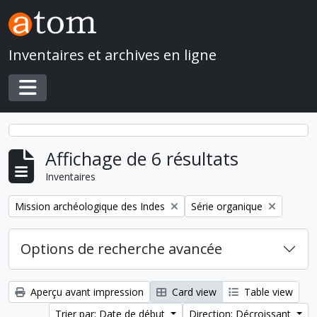
Skip to main content
Inventaires et archives en ligne
Toggle navigation
Affichage de 6 résultats
Inventaires
Remove filter:
Remove filter:
Mission archéologique des Indes
Série organique
Options de recherche avancée
Aperçu avant impression
Card view
Table view
Trier par: Date de début
Direction: Décroissant