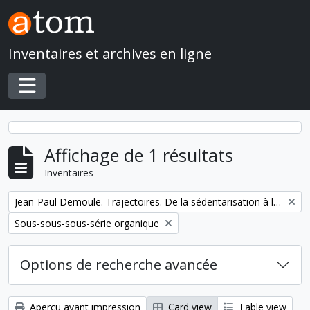
Skip to main content
Inventaires et archives en ligne
Toggle navigation
Affichage de 1 résultats
Inventaires
Remove filter:
Jean-Paul Demoule. Trajectoires. De la sédentarisation à l'État
Remove filter:
Sous-sous-sous-série organique
Options de recherche avancée
Aperçu avant impression
Card view
Table view