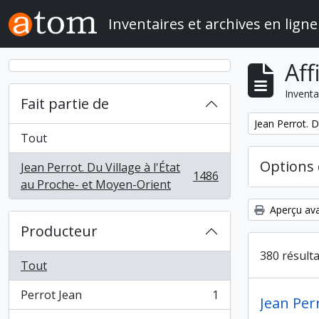
Skip to main content
Inventaires et archives en ligne
Aff
Inventa
Fait partie de
Remove filter:
Jean Perrot. D
Tout
Options 
Jean Perrot. Du Village à l'État
1486
, 1486 résultats
au Proche- et Moyen-Orient
Aperçu ava
Producteur
380 résult
Tout
Perrot Jean
1
Jean Per
, 1 résultats