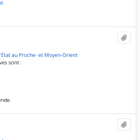
nt
Ajout
 l'État au Proche- et Moyen-Orient
es sont :
ende.
Ajout