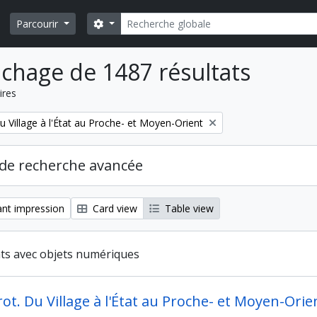
Rechercher
Search options
Parcourir
ichage de 1487 résultats
ires
u Village à l'État au Proche- et Moyen-Orient
de recherche avancée
nt impression
Card view
Table view
ats avec objets numériques
rot. Du Village à l'État au Proche- et Moyen-Orie