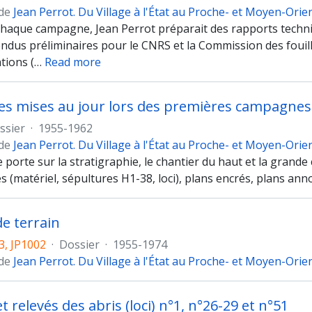
 de
Jean Perrot. Du Village à l'État au Proche- et Moyen-Orie
 chaque campagne, Jean Perrot préparait des rapports techniq
ndus préliminaires pour le CNRS et la Commission des fouill
ions (
…
Read more
es mises au jour lors des premières campagnes
ssier
·
1955-1962
 de
Jean Perrot. Du Village à l'État au Proche- et Moyen-Orie
 porte sur la stratigraphie, le chantier du haut et la grande
es (matériel, sépultures H1-38, loci), plans encrés, plans ann
de terrain
3, JP1002
·
Dossier
·
1955-1974
 de
Jean Perrot. Du Village à l'État au Proche- et Moyen-Orie
 relevés des abris (loci) n°1, n°26-29 et n°51