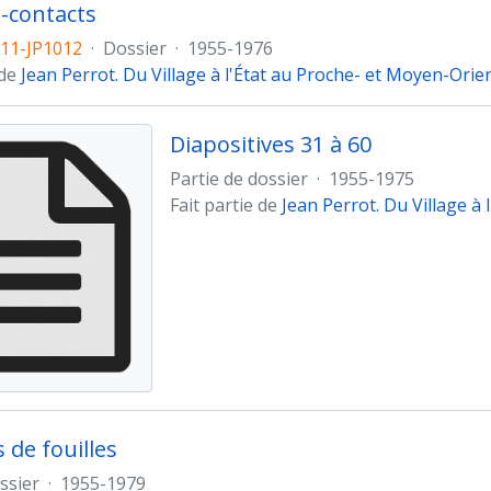
-contacts
011-JP1012
·
Dossier
·
1955-1976
 de
Jean Perrot. Du Village à l'État au Proche- et Moyen-Orie
Diapositives 31 à 60
Partie de dossier
·
1955-1975
Fait partie de
Jean Perrot. Du Village à
 de fouilles
ssier
·
1955-1979