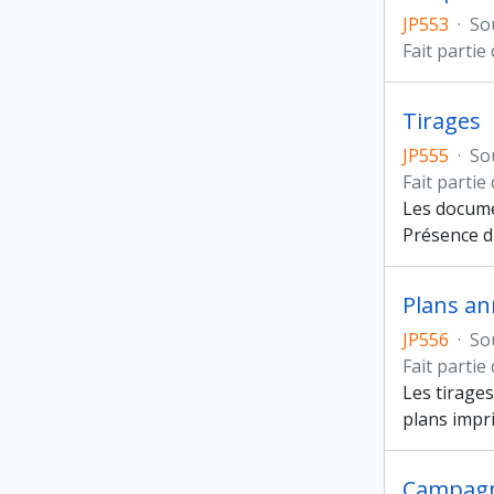
JP553
·
So
Fait partie
Tirages
JP555
·
So
Fait partie
Les docume
Présence d
Plans an
JP556
·
So
Fait partie
Les tirages
plans impri
Campagn