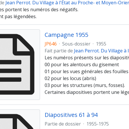
 de
Jean Perrot. Du Village à l'État au Proche- et Moyen-Orie
es portent les numéros des négatifs.
nt pas légendées.
Campagne 1955
JP646
·
Sous-dossier
·
1955
Fait partie de
Jean Perrot. Du Village à
Les numéros présents sur les diapositiv
00 pour les alentours du gisement
01 pour les vues générales des fouilles
02 pour les locus (abris)
03 pour les structures (murs, fosses).
Certaines diapositives portent une lég
Diapositives 61 à 94
Partie de dossier
·
1955-1975