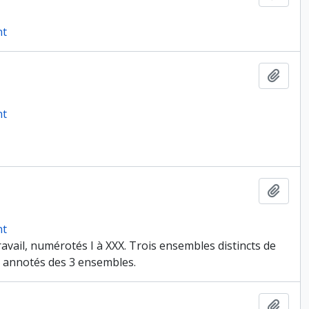
nt
Ajout
nt
Ajout
nt
avail, numérotés I à XXX. Trois ensembles distincts de
ts annotés des 3 ensembles.
Ajout