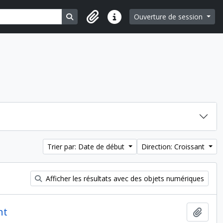
Search in browse page
Ouverture de session
Liens rapides
Trier par: Date de début
Direction: Croissant
Afficher les résultats avec des objets numériques
nt
Ajout