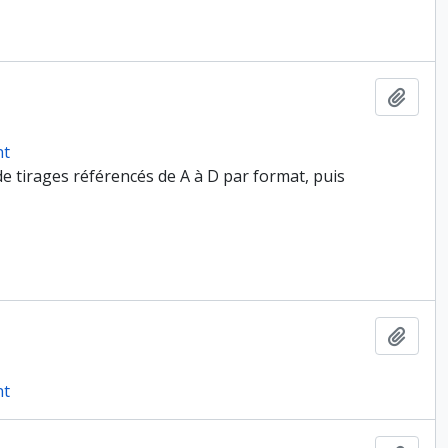
Ajout
nt
de tirages référencés de A à D par format, puis
Ajout
nt