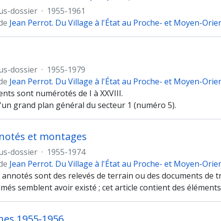
us-dossier
·
1955-1961
 de
Jean Perrot. Du Village à l'État au Proche- et Moyen-Orie
us-dossier
·
1955-1979
 de
Jean Perrot. Du Village à l'État au Proche- et Moyen-Orie
nts sont numérotés de I à XXVIII.
'un grand plan général du secteur 1 (numéro 5).
notés et montages
us-dossier
·
1955-1974
 de
Jean Perrot. Du Village à l'État au Proche- et Moyen-Orie
 annotés sont des relevés de terrain ou des documents de tr
més semblent avoir existé ; cet article contient des élémen
es 1955-1956