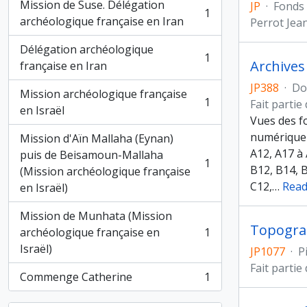
Mission de Suse. Délégation
JP
·
Fonds
1
, 1 résultats
archéologique française en Iran
Perrot Jea
Délégation archéologique
1
Archives
, 1 résultats
française en Iran
JP388
·
Do
Mission archéologique française
1
Fait partie
, 1 résultats
en Israël
Vues des fo
numérique
Mission d'Aïn Mallaha (Eynan)
A12, A17 à 
puis de Beisamoun-Mallaha
1
B12, B14, 
, 1 résultats
(Mission archéologique française
C12,
…
Read
en Israël)
Mission de Munhata (Mission
Topograp
archéologique française en
1
, 1 résultats
Israël)
JP1077
·
P
Fait partie
Commenge Catherine
1
, 1 résultats