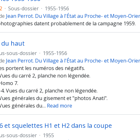
2
·
Sous-dossier
·
1955-1956
 de
Jean Perrot. Du Village à l'État au Proche- et Moyen-Orie
hotographies datent probablement de la campagne 1959.
 du haut
us-sous-dossier
·
1955-1956
 de
Jean Perrot. Du Village à l'État au Proche- et Moyen-Orie
es portent les numéros des négatifs.
 Vues du carré 2, planche non légendée.
 Homo 7.
-4. Vues du carré 2, planche non légendée.
 Vues générales du gisement et "photos Anati".
 Vues générales du
…
Read more
 et squelettes H1 et H2 dans la coupe
us-sous-dossier
·
1955