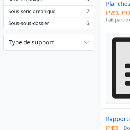
, 8 résultats
Planches
Sous-série organique
7
JP290, JP1
, 7 résultats
Fait partie
Sous-sous-dossier
6
, 6 résultats
Type de support
Rapports
JP496
·
Do