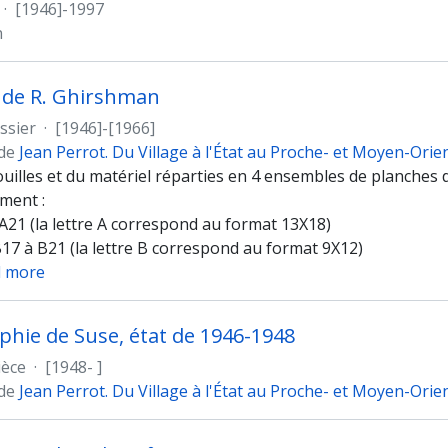
·
[1946]-1997
n
 de R. Ghirshman
ssier
·
[1946]-[1966]
 de
Jean Perrot. Du Village à l'État au Proche- et Moyen-Orie
uilles et du matériel réparties en 4 ensembles de planches 
ment :
A21 (la lettre A correspond au format 13X18)
B17 à B21 (la lettre B correspond au format 9X12)
 more
hie de Suse, état de 1946-1948
ièce
·
[1948- ]
 de
Jean Perrot. Du Village à l'État au Proche- et Moyen-Orie