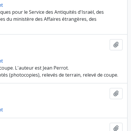
nt
ues pour le Service des Antiquités d'Israël, des
es du ministère des Affaires étrangères, des
Ajout
nt
 coupe. L'auteur est Jean Perrot.
otés (photocopies), relevés de terrain, relevé de coupe.
Ajout
nt
Ajout