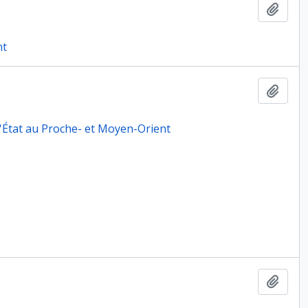
Ajout
nt
Ajout
 l'État au Proche- et Moyen-Orient
Ajout