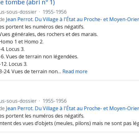
e tombe (abri n° 1)
us-sous-dossier
·
1955-1956
 de
Jean Perrot. Du Village à l'État au Proche- et Moyen-Orie
es portent les numéros des négatifs.
Vues générales, des rochers et des marais.
 Homo 1 et Homo 2.
4. Locus 3.
-6. Vues de terrain non légendées.
12. Locus 3.
3-24. Vues de terrain non
…
Read more
us-sous-dossier
·
1955-1956
 de
Jean Perrot. Du Village à l'État au Proche- et Moyen-Orie
es portent les numéros des négatifs.
ntent des vues d’objets (meules, pilons) mais ne sont pas l