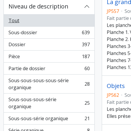
La grand
Niveau de description
JP557
·
So
Fait partie
Tout
Les planch
Planche 1. 
Sous-dossier
639
, 639 résultats
Planche 2.
Dossier
397
Planches 3-
, 397 résultats
Planches 5
Pièce
187
, 187 résultats
Planches 7-
Planches 1
Partie de dossier
60
, 60 résultats
Sous-sous-sous-sous-série
28
Objets
, 28 résultats
organique
JP562
·
So
Sous-sous-sous-série
Fait partie
25
, 25 résultats
organique
Les planch
Elles prése
Sous-sous-série organique
21
, 21 résultats
Série organique
8