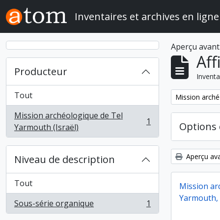
Skip to main content
Inventaires et archives en ligne
Aperçu avant
Aff
Producteur
Inventa
Tout
Remove filter:
Mission arché
Mission archéologique de Tel
1
Options 
, 1 résultats
Yarmouth (Israël)
Aperçu ava
Niveau de description
Tout
Mission ar
Yarmouth, 
Sous-série organique
1
, 1 résultats