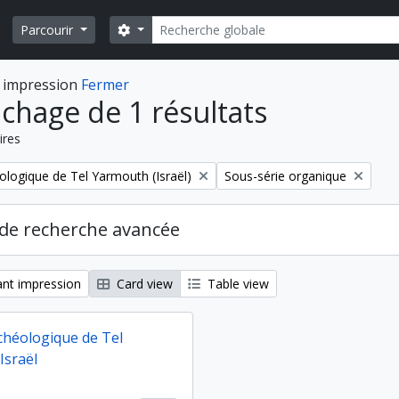
Rechercher
Search options
Parcourir
 impression
Fermer
ichage de 1 résultats
ires
Remove filter:
ologique de Tel Yarmouth (Israël)
Sous-série organique
de recherche avancée
nt impression
Card view
Table view
chéologique de Tel
Israël