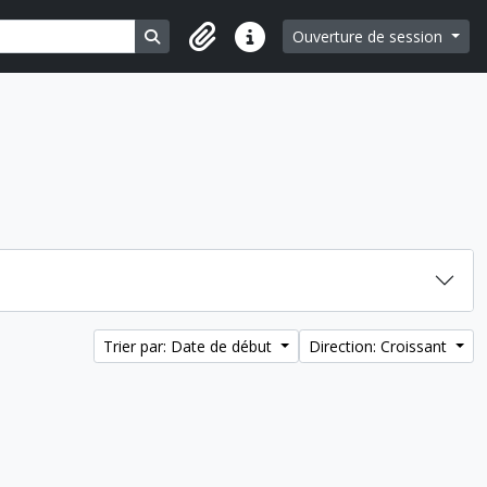
Search in browse page
Ouverture de session
Liens rapides
Trier par: Date de début
Direction: Croissant