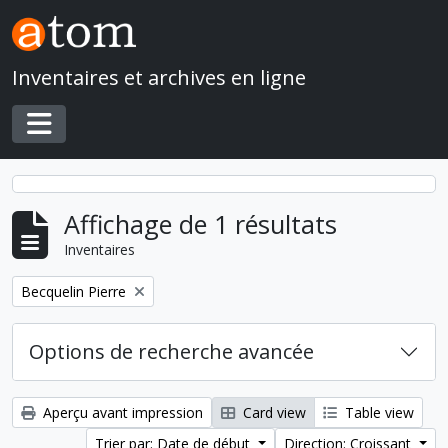
Skip to main content
Inventaires et archives en ligne
Toggle navigation
Affichage de 1 résultats
Inventaires
Remove filter:
Becquelin Pierre
Options de recherche avancée
Aperçu avant impression
Card view
Table view
Trier par: Date de début
Direction: Croissant