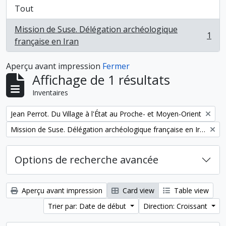
Tout
Mission de Suse. Délégation archéologique
1
, 1 résultats
française en Iran
Aperçu avant impression
Fermer
Affichage de 1 résultats
Inventaires
Remove filter:
Jean Perrot. Du Village à l'État au Proche- et Moyen-Orient
Remove filter:
Mission de Suse. Délégation archéologique française en Iran
Options de recherche avancée
Aperçu avant impression
Card view
Table view
Trier par: Date de début
Direction: Croissant