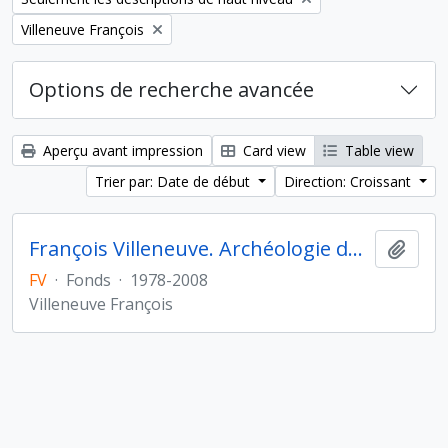
Remove filter:
Villeneuve François
Options de recherche avancée
Aperçu avant impression
Card view
Table view
Trier par: Date de début
Direction: Croissant
François Villeneuve. Archéologie du Proche-Orient hellénistique et romain
Ajout
FV
·
Fonds
·
1978-2008
Villeneuve François