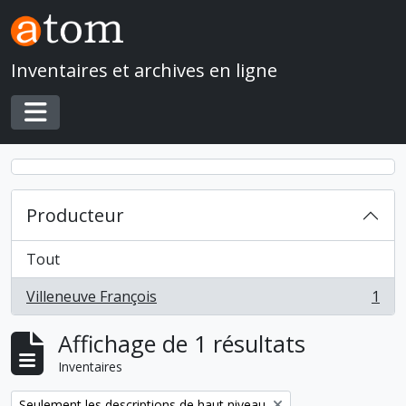
Skip to main content
Inventaires et archives en ligne
Toggle navigation
Producteur
Tout
Villeneuve François
1
, 1 résultats
Affichage de 1 résultats
Inventaires
Remove filter:
Seulement les descriptions de haut niveau