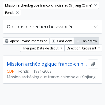
Remove filter:
Mission archéologique franco-chinoise au Xinjiang (Chine)
Remove filter:
Fonds
Options de recherche avancée
Aperçu avant impression
Card view
Table view
Trier par: Date de début
Direction: Croissant
Mission archéologique franco-chinoise au Xinjiang (Chine)
Ajout
CDF
·
Fonds
·
1991-2002
Mission archéologique franco-chinoise au Xinjiang