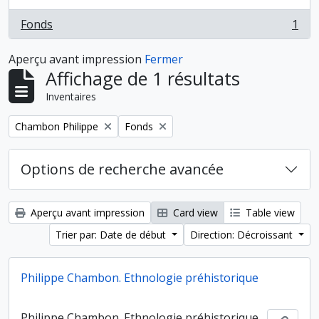
Fonds
1
, 1 résultats
Aperçu avant impression
Fermer
Affichage de 1 résultats
Inventaires
Remove filter:
Remove filter:
Chambon Philippe
Fonds
Options de recherche avancée
Aperçu avant impression
Card view
Table view
Trier par: Date de début
Direction: Décroissant
Philippe Chambon. Ethnologie préhistorique
Philippe Chambon. Ethnologie préhistorique