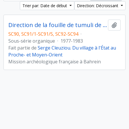
Trier par: Date de début
Direction: Décroissant
Direction de la fouille de tumuli de l'Age du Bronze à Umm Jidr, Bahreïn (novembre 1979)
Ajout
SC90, SC91/1-SC91/5, SC92-SC94
·
Sous-série organique
·
1977-1983
Fait partie de
Serge Cleuziou. Du village à l'État au
Proche- et Moyen-Orient
Mission archéologique française à Bahrein