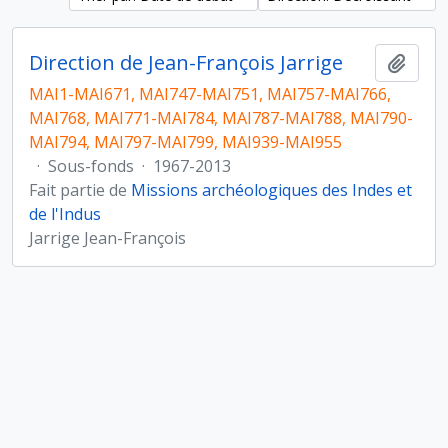
Direction de Jean-François Jarrige
Ajout
MAI1-MAI671, MAI747-MAI751, MAI757-MAI766,
MAI768, MAI771-MAI784, MAI787-MAI788, MAI790-
MAI794, MAI797-MAI799, MAI939-MAI955
·
Sous-fonds
·
1967-2013
Fait partie de
Missions archéologiques des Indes et
de l'Indus
Jarrige Jean-François