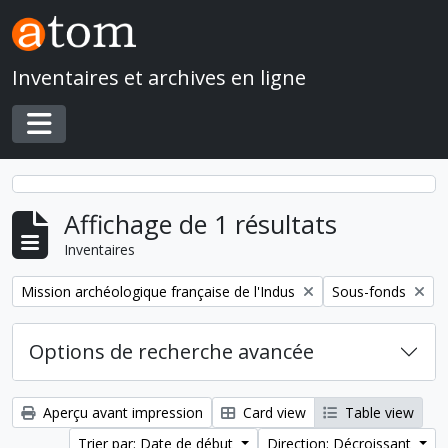
Skip to main content
Inventaires et archives en ligne
Toggle navigation
Affichage de 1 résultats
Inventaires
Remove filter:
Remove filter:
Mission archéologique française de l'Indus
Sous-fonds
Options de recherche avancée
Aperçu avant impression
Card view
Table view
Trier par: Date de début
Direction: Décroissant