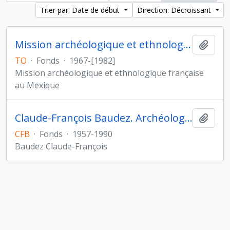
Trier par: Date de début
Direction: Décroissant
Mission archéologique et ethnologique française au Mexique
Ajout
TO
·
Fonds
·
1967-[1982]
Mission archéologique et ethnologique française
au Mexique
Claude-François Baudez. Archéologie des Amériques
Ajout
CFB
·
Fonds
·
1957-1990
Baudez Claude-François