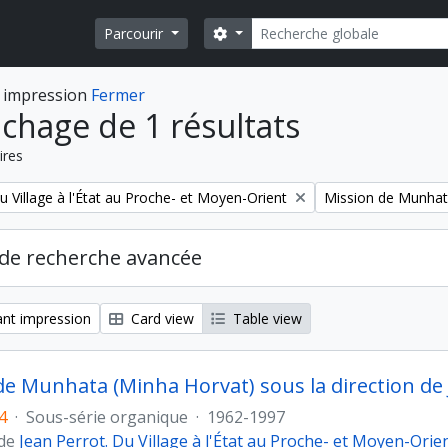
Rechercher
Search options
Parcourir
 impression
Fermer
ichage de 1 résultats
ires
Remove filter:
u Village à l'État au Proche- et Moyen-Orient
Mission de Munhata
de recherche avancée
nt impression
Card view
Table view
 de Munhata (Minha Horvat) sous la direction de
4
·
Sous-série organique
·
1962-1997
 de
Jean Perrot. Du Village à l'État au Proche- et Moyen-Orie