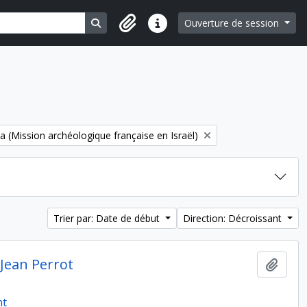
Search in browse page
Ouverture de session
Liens rapides
 (Mission archéologique française en Israël)
Trier par: Date de début
Direction: Décroissant
 Jean Perrot
Ajout
nt