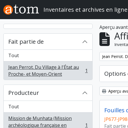
Skip to main content
Inventaires et archives en ligne
Aperçu avant
Aff
Fait partie de
Inventa
Tout
Remove filter:
Jean Perrot. D
Jean Perrot. Du Village à l'État au
1
Options 
, 1 résultats
Proche- et Moyen-Orient
Aperçu ava
Producteur
Tout
Fouilles
Mission de Munhata (Mission
JP677-JP98
archéologique française en
1
Fait partie