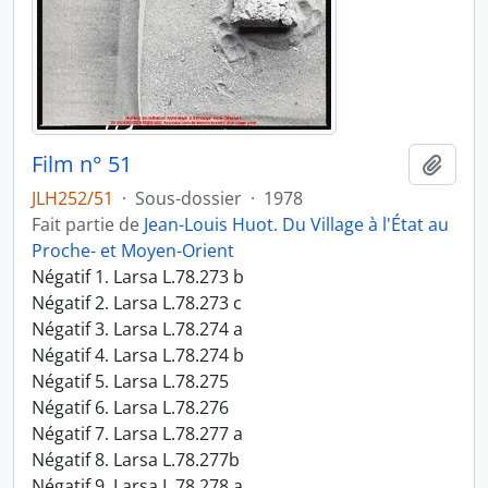
Film n° 51
Ajout
JLH252/51
·
Sous-dossier
·
1978
Fait partie de
Jean-Louis Huot. Du Village à l'État au
Proche- et Moyen-Orient
Négatif 1. Larsa L.78.273 b
Négatif 2. Larsa L.78.273 c
Négatif 3. Larsa L.78.274 a
Négatif 4. Larsa L.78.274 b
Négatif 5. Larsa L.78.275
Négatif 6. Larsa L.78.276
Négatif 7. Larsa L.78.277 a
Négatif 8. Larsa L.78.277b
Négatif 9. Larsa L.78.278 a