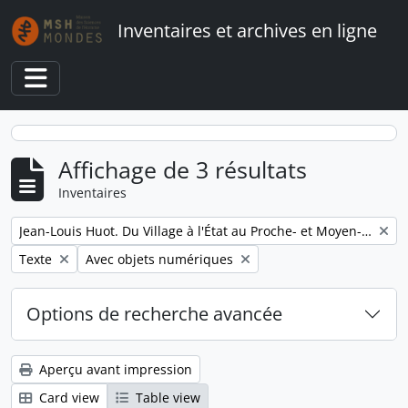
Skip to main content
Inventaires et archives en ligne
Toggle navigation
Affichage de 3 résultats
Inventaires
Remove filter:
Jean-Louis Huot. Du Village à l'État au Proche- et Moyen-Orient
Remove filter:
Remove filter:
Texte
Avec objets numériques
Options de recherche avancée
Aperçu avant impression
Card view
Table view