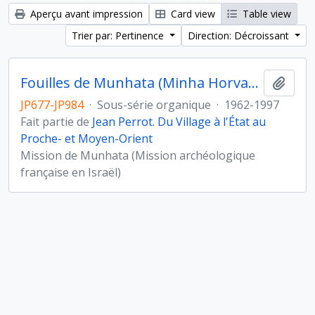
Aperçu avant impression
Card view
Table view
Trier par: Pertinence
Direction: Décroissant
Fouilles de Munhata (Minha Horvat) sous la direction de Jean Perrot
Ajout
JP677-JP984
·
Sous-série organique
·
1962-1997
Fait partie de
Jean Perrot. Du Village à l'État au
Proche- et Moyen-Orient
Mission de Munhata (Mission archéologique
française en Israël)