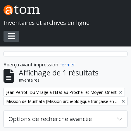
Skip to main content
Inventaires et archives en ligne
Toggle navigation
Aperçu avant impression
Fermer
Affichage de 1 résultats
Inventaires
Remove filter:
Jean Perrot. Du Village à l'État au Proche- et Moyen-Orient
Remove filter:
Mission de Munhata (Mission archéologique française en Israël)
Options de recherche avancée