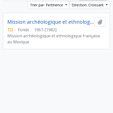
Trier par: Pertinence
Direction: Croissant
Mission archéologique et ethnologique française au Mexique
Ajout
TO
·
Fonds
·
1967-[1982]
Mission archéologique et ethnologique française
au Mexique