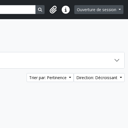
Search in browse page
Ouverture de session
Liens rapides
Trier par: Pertinence
Direction: Décroissant