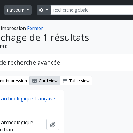
Rechercher
Search options
Parcourir
 impression
Fermer
ichage de 1 résultats
ires
de recherche avancée
nt impression
Card view
Table view
 archéologique française
 archéologique
Ajouter au presse-papier
n Iran