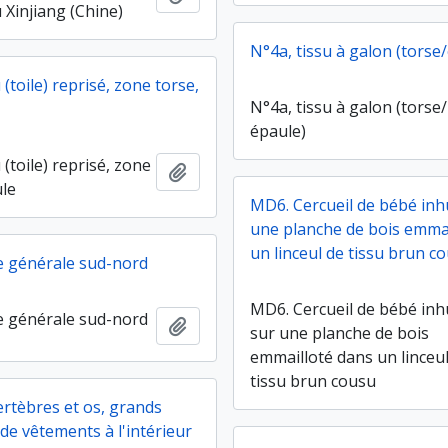
 Xinjiang (Chine)
N°4a, tissu à galon (torse
 (toile) reprisé, zone torse,
N°4a, tissu à galon (torse/
épaule)
 (toile) reprisé, zone
Ajouter au presse-papier
ule
MD6. Cercueil de bébé in
une planche de bois emma
un linceul de tissu brun c
 générale sud-nord
MD6. Cercueil de bébé in
 générale sud-nord
Ajouter au presse-papier
sur une planche de bois
emmailloté dans un linceu
tissu brun cousu
ertèbres et os, grands
de vêtements à l'intérieur