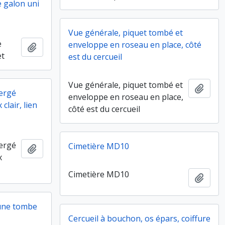
e galon uni
Vue générale, piquet tombé et
e
enveloppe en roseau en place, côté
Ajouter au presse-papier
et
est du cercueil
Vue générale, piquet tombé et
Ajout
sergé
enveloppe en roseau en place,
clair, lien
côté est du cercueil
sergé
Cimetière MD10
Ajouter au presse-papier
x
Cimetière MD10
Ajout
'une tombe
Cercueil à bouchon, os épars, coiffure