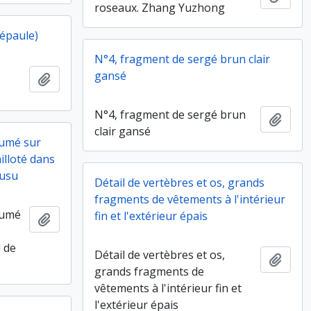
roseaux. Zhang Yuzhong
/épaule)
N°4, fragment de sergé brun clair
gansé
Ajouter au presse-papier
N°4, fragment de sergé brun
Ajout
clair gansé
humé sur
illoté dans
ousu
Détail de vertèbres et os, grands
fragments de vêtements à l'intérieur
humé
fin et l'extérieur épais
Ajouter au presse-papier
l de
Détail de vertèbres et os,
Ajout
grands fragments de
vêtements à l'intérieur fin et
l'extérieur épais