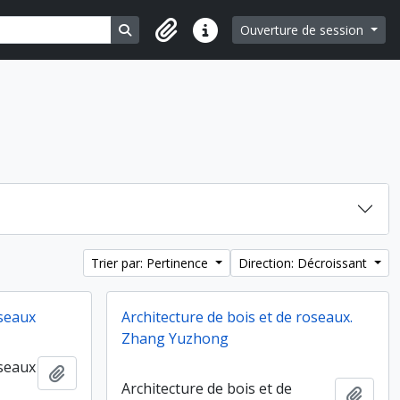
Search in browse page
Ouverture de session
Liens rapides
Trier par: Pertinence
Direction: Décroissant
seaux
Architecture de bois et de roseaux.
Zhang Yuzhong
seaux
Ajouter au presse-papier
Architecture de bois et de
Ajout