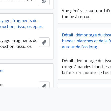
Ajouter au presse-papier
Vue générale sud-nord d'
tombe à cercueil
oyage, fragments de
bouchon, tissu, os épars
Détail : démontage du tis
oyage, fragments de
bandes blanches et de la 
Ajouter au presse-papier
bouchon, tissu, os
autour de l'os long
Détail : démontage du tiss
rouge à bandes blanches 
nt
la fourrure autour de l'os
nt
Ajouter au presse-papier
Enfant, linceul, vêtements
Enfant, linceul, vêtements
t non épiphysé (enfant