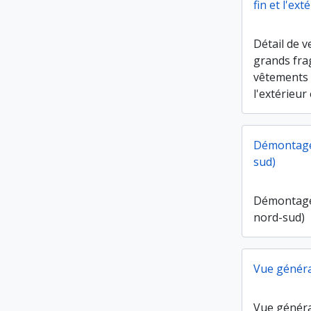
fin et l'ext
Détail de v
grands fr
vêtements à
l'extérieur
Démontage 
sud)
Démontage 
nord-sud)
Vue généra
Vue généra