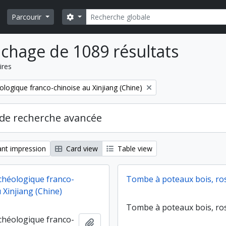
Rechercher
Search options
Parcourir
ichage de 1089 résultats
ires
ologique franco-chinoise au Xinjiang (Chine)
de recherche avancée
nt impression
Card view
Table view
chéologique franco-
Tombe à poteaux bois, ro
 Xinjiang (Chine)
Tombe à poteaux bois, ro
chéologique franco-
Ajouter au presse-papier