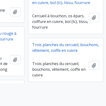
en cuivre, bol (tc), tissu, fourrure
une
Ajouter au presse-papier
Cercueil à bouchon, os épars,
Ajout
coiffure en cuivre, bol (tc), tissu,
fourrure
su rouge à
fourrure
Trois planches du cercueil, bouchons,
vêtement, coiffe en cuivre
u
Ajouter au presse-papier
et de
Trois planches du cercueil,
Ajout
 long
bouchons, vêtement, coiffe en
cuivre
Ossements perturbés d'enfant
Ajouter au presse-papier
Ossements perturbés d'enfant