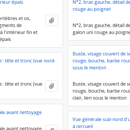
érieur épais
N°2, bras gauche, détail d
rouge au poignet
ertèbres et os,
Ajouter au presse-papier
agments de
N°2, bras gauche, détail d
 l'intérieur fin et
galon uni rouge au poign
 épais
Buste, visage couvert de 
: tête et tronc (vue nord-
rouge, bouche, barbe roux 
sous le menton
: tête et tronc (vue
Buste, visage couvert de 
Ajouter au presse-papier
rouge, bouche, barbe rou
clair, lien sous le menton
le avant nettoyage
Vue générale sud-nord d
à cercueil
le avant nettoyage