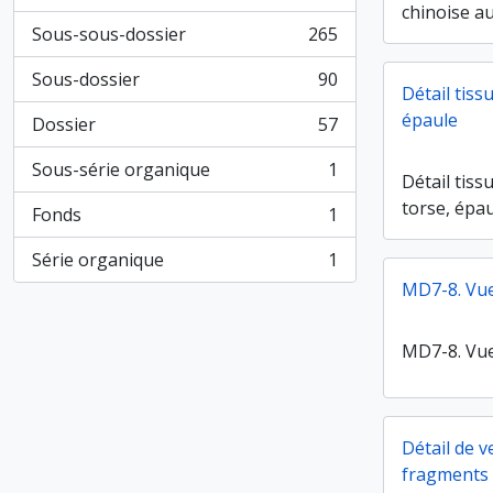
, 674 résultats
chinoise au
Sous-sous-dossier
265
, 265 résultats
Sous-dossier
90
, 90 résultats
Détail tissu
épaule
Dossier
57
, 57 résultats
Sous-série organique
1
, 1 résultats
Détail tissu
torse, épa
Fonds
1
, 1 résultats
Série organique
1
, 1 résultats
MD7-8. Vue
MD7-8. Vue
Détail de v
fragments 