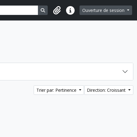
Search in browse page
Ouverture de session
Liens rapides
Trier par: Pertinence
Direction: Croissant