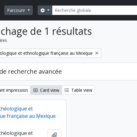
Rechercher
Search options
Parcourir
ichage de 1 résultats
ires
ologique et ethnologique française au Mexique
de recherche avancée
nt impression
Card view
Table view
chéologique et
ue française au Mexique
chéologique et
Ajouter au presse-papier