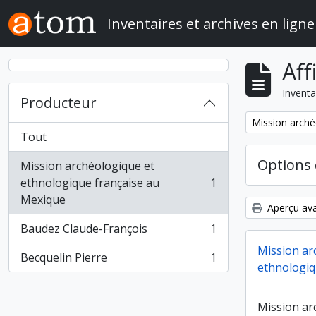
Skip to main content
Inventaires et archives en ligne
Aff
Inventa
Producteur
Remove filter:
Mission arché
Tout
Options 
Mission archéologique et
ethnologique française au
1
, 1 résultats
Mexique
Aperçu ava
Baudez Claude-François
1
, 1 résultats
Mission ar
Becquelin Pierre
1
, 1 résultats
ethnologiq
Mission ar