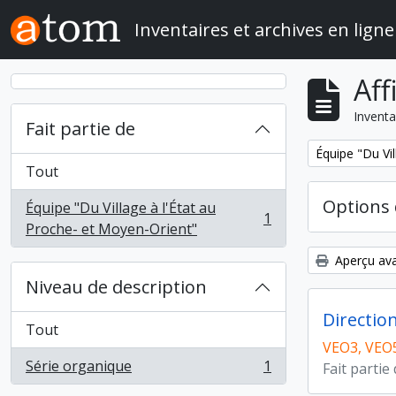
Skip to main content
Inventaires et archives en ligne
Aff
Inventa
Fait partie de
Remove filter:
Équipe "Du Vil
Tout
Options 
Équipe "Du Village à l'État au
1
, 1 résultats
Proche- et Moyen-Orient"
Aperçu ava
Niveau de description
Directio
Tout
VEO3, VEO
Série organique
1
Fait partie
, 1 résultats