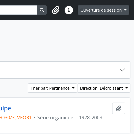
Search in browse page
Ouverture de session
Liens rapides
Trier par: Pertinence
Direction: Décroissant
uipe
Ajout
EO30/3, VEO31
·
Série organique
·
1978-2003