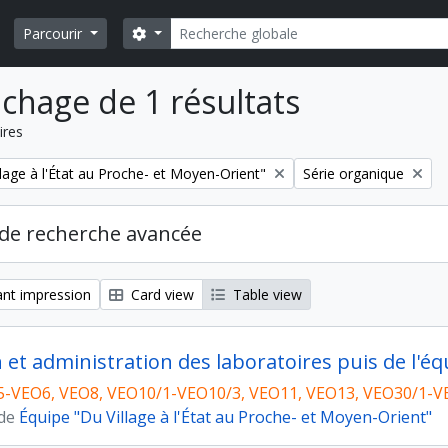
Rechercher
Search options
Parcourir
ichage de 1 résultats
ires
Remove filter:
lage à l'État au Proche- et Moyen-Orient"
Série organique
de recherche avancée
nt impression
Card view
Table view
n et administration des laboratoires puis de l'éq
5-VEO6, VEO8, VEO10/1-VEO10/3, VEO11, VEO13, VEO30/1-V
 de
Équipe "Du Village à l'État au Proche- et Moyen-Orient"