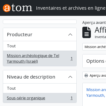
Skip to main content
Inventaires et archives en ligne
Aperçu avant
Aff
Producteur
Inventa
Tout
Remove filter:
Mission arché
Mission archéologique de Tel
1
Options 
, 1 résultats
Yarmouth (Israël)
Aperçu ava
Niveau de description
Tout
Mission ar
Yarmouth, 
Sous-série organique
1
, 1 résultats