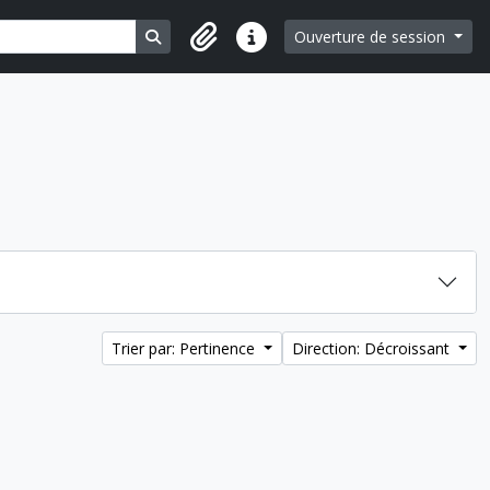
Search in browse page
Ouverture de session
Liens rapides
Trier par: Pertinence
Direction: Décroissant