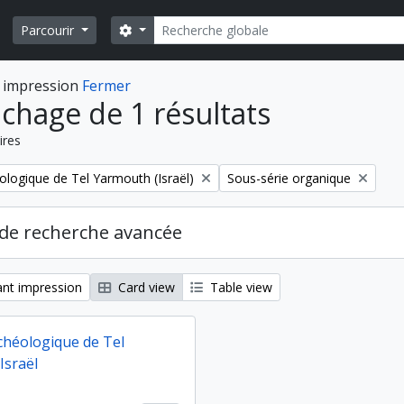
Rechercher
Search options
Parcourir
 impression
Fermer
ichage de 1 résultats
ires
Remove filter:
ologique de Tel Yarmouth (Israël)
Sous-série organique
de recherche avancée
nt impression
Card view
Table view
chéologique de Tel
Israël