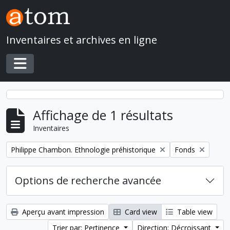
Skip to main content
Inventaires et archives en ligne
Toggle navigation
Affichage de 1 résultats
Inventaires
Remove filter:
Remove filter:
Philippe Chambon. Ethnologie préhistorique
Fonds
Options de recherche avancée
Aperçu avant impression
Card view
Table view
Trier par: Pertinence
Direction: Décroissant