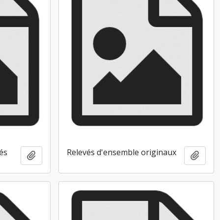
és
Relevés d'ensemble originaux
Ajouter au presse-papier
Ajout