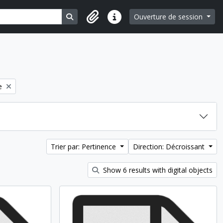
Search in browse page
Ouverture de session
Liens rapides
e filter:
e
Trier par: Pertinence
Direction: Décroissant
Show 6 results with digital objects