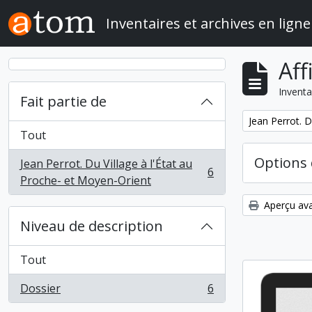
Skip to main content
Inventaires et archives en ligne
Aff
Inventa
Fait partie de
Remove filter:
Jean Perrot. D
Tout
Options 
Jean Perrot. Du Village à l'État au
6
, 6 résultats
Proche- et Moyen-Orient
Aperçu ava
Niveau de description
Tout
Dossier
6
, 6 résultats