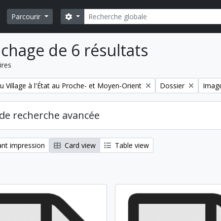
Rechercher
Search options
Parcourir
ichage de 6 résultats
ires
Remove filter:
Remov
u Village à l'État au Proche- et Moyen-Orient
Dossier
Imag
de recherche avancée
nt impression
Card view
Table view