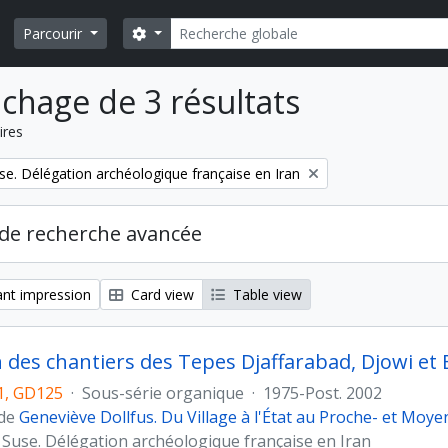
Rechercher
Search options
Parcourir
ichage de 3 résultats
ires
se. Délégation archéologique française en Iran
de recherche avancée
nt impression
Card view
Table view
n des chantiers des Tepes Djaffarabad, Djowi et 
, GD125
·
Sous-série organique
·
1975-Post. 2002
 de
Geneviève Dollfus. Du Village à l'État au Proche- et Moye
 Suse. Délégation archéologique française en Iran