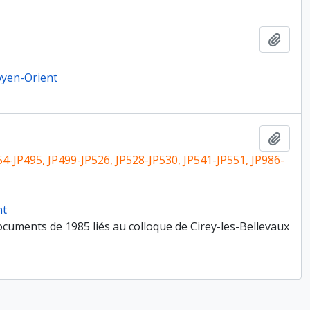
Ajout
Moyen-Orient
Ajout
54-JP495, JP499-JP526, JP528-JP530, JP541-JP551, JP986-
nt
cuments de 1985 liés au colloque de Cirey-les-Bellevaux