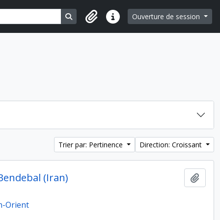
Search in browse page
Ouverture de session
Liens rapides
Trier par: Pertinence
Direction: Croissant
Bendebal (Iran)
Ajout
n-Orient