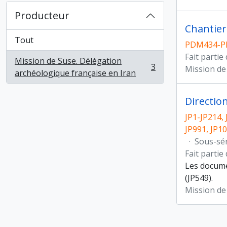
Producteur
Chantier 
Tout
PDM434-P
Fait partie
Mission de Suse. Délégation
3
Mission de
, 3 résultats
archéologique française en Iran
Directio
JP1-JP214, 
JP991, JP1
·
Sous-sé
Fait partie
Les docume
(JP549).
Mission de