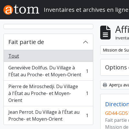
Skip to main content
Inventaires et archives en ligne
Aff
Inventa
Fait partie de
Remove filter:
Mission de Su
Tout
Options 
Geneviève Dollfus. Du Village à
1
, 1 résultats
l'État au Proche- et Moyen-Orient
Aperçu ava
Pierre de Miroschedji. Du Village
à l'État au Proche- et Moyen-
1
, 1 résultats
Orient
Directio
Jean Perrot. Du Village à l'État au
GD44-GD51
1
, 1 résultats
Proche- et Moyen-Orient
Fait partie
Mission de