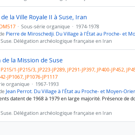
de la Ville Royale II à Suse, Iran
DM517
·
Sous-série organique
·
1974-1978
 de
Pierre de Miroschedji. Du Village à l'État au Proche- et 
 Suse. Délégation archéologique française en Iran
n de la Mission de Suse
JP215/1-JP215/3, JP223-JP289, JP291-JP397, JP400-JP452, JP4
042-JP1067, JP1076-JP1117
rie organique
·
1967-1993
 de
Jean Perrot. Du Village à l'État au Proche- et Moyen-Orie
nts datent de 1968 à 1979 en large majorité. Présence de do
 Suse. Délégation archéologique française en Iran