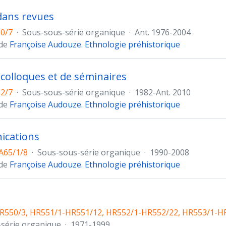
 dans revues
50/7
·
Sous-sous-série organique
·
Ant. 1976-2004
 de
Françoise Audouze. Ethnologie préhistorique
 colloques et de séminaires
52/7
·
Sous-sous-série organique
·
1982-Ant. 2010
 de
Françoise Audouze. Ethnologie préhistorique
cations
A65/1/8
·
Sous-sous-série organique
·
1990-2008
 de
Françoise Audouze. Ethnologie préhistorique
R550/3, HR551/1-HR551/12, HR552/1-HR552/22, HR553/1-H
série organique
·
1971-1999