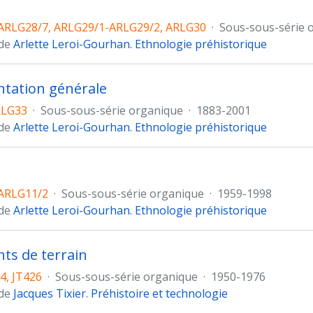
ARLG28/7, ARLG29/1-ARLG29/2, ARLG30
·
Sous-sous-série 
 de
Arlette Leroi-Gourhan. Ethnologie préhistorique
tation générale
RLG33
·
Sous-sous-série organique
·
1883-2001
 de
Arlette Leroi-Gourhan. Ethnologie préhistorique
ARLG11/2
·
Sous-sous-série organique
·
1959-1998
 de
Arlette Leroi-Gourhan. Ethnologie préhistorique
ts de terrain
4, JT426
·
Sous-sous-série organique
·
1950-1976
 de
Jacques Tixier. Préhistoire et technologie