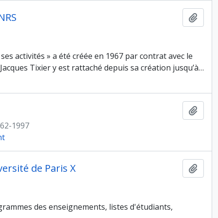
CNRS
Ajout
es activités » a été créée en 1967 par contrat avec le
Jacques Tixier y est rattaché depuis sa création jusqu’à
…
Ajout
62-1997
nt
ersité de Paris X
Ajout
grammes des enseignements, listes d'étudiants,