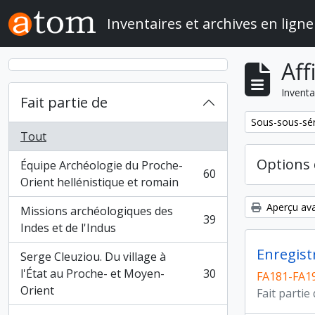
Skip to main content
Inventaires et archives en ligne
Aff
Inventa
Fait partie de
Remove filter:
Sous-sous-sér
Tout
Options 
Équipe Archéologie du Proche-
60
, 60 résultats
Orient hellénistique et romain
Aperçu ava
Missions archéologiques des
39
, 39 résultats
Indes et de l'Indus
Enregist
Serge Cleuziou. Du village à
l'État au Proche- et Moyen-
30
FA181-FA1
, 30 résultats
Orient
Fait partie