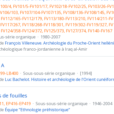
100/4, FV101/5-FV101/17, FV102/18-FV102/25, FV103/26-FV1
V106/103, FV107/104-FV107/135, FV108/136-FV108/145, FV1
 FV112/165-FV112/179, FV113/180-FV113/210, FV114/211-FV
FV117/267, FV118/268-FV118/301, FV119/302-FV119/327, FV
 FV124/358-FV124/372, FV125/373, FV127/374, FV140-FV167
us-série organique
·
1980-2007
 de
François Villeneuve. Archéologie du Proche-Orient hellén
chéologique franco-jordanienne à Iraq al-Amir
 A
399-LB400
·
Sous-sous-série organique
·
[1994]
 de
Luc Bachelot. Histoire et archéologie de l'Orient cunéifo
 de fouilles
11, EP416-EP419
·
Sous-sous-série organique
·
1946-2004
 de
Équipe "Ethnologie préhistorique"