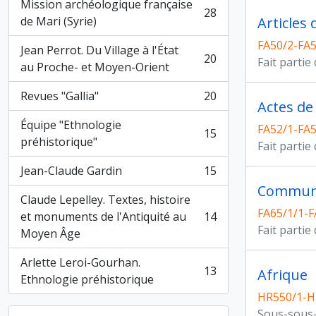
Mission archéologique française
28
, 28 résultats
de Mari (Syrie)
Articles
FA50/2-FA
Jean Perrot. Du Village à l'État
20
Fait partie
, 20 résultats
au Proche- et Moyen-Orient
Revues "Gallia"
20
, 20 résultats
Actes de
Équipe "Ethnologie
FA52/1-FA
15
, 15 résultats
préhistorique"
Fait partie
Jean-Claude Gardin
15
, 15 résultats
Communi
Claude Lepelley. Textes, histoire
FA65/1/1-F
et monuments de l'Antiquité au
14
, 14 résultats
Fait partie
Moyen Âge
Arlette Leroi-Gourhan.
13
Afrique
, 13 résultats
Ethnologie préhistorique
HR550/1-H
Sous-sous-