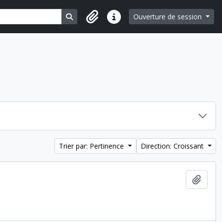
Search in browse page
Ouverture de session
Liens rapides
Trier par: Pertinence
Direction: Croissant
Ajout