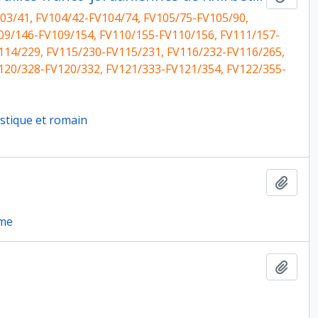
03/41, FV104/42-FV104/74, FV105/75-FV105/90,
09/146-FV109/154, FV110/155-FV110/156, FV111/157-
114/229, FV115/230-FV115/231, FV116/232-FV116/265,
120/328-FV120/332, FV121/333-FV121/354, FV122/355-
istique et romain
Ajout
rme
Ajout