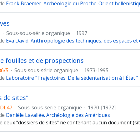
 de
Frank Braemer. Archéologie du Proche-Orient hellénistiq
ives
9
·
Sous-sous-série organique
·
1997
 de
Eva David. Anthropologie des techniques, des espaces et d
de fouilles et de prospections
36/5
·
Sous-sous-série organique
·
1973-1995
 de
Laboratoire "Trajectoires. De la sédentarisation à l'État "
 de sites"
 DL47
·
Sous-sous-série organique
·
1970-[1972]
 de
Danièle Lavallée. Archéologie des Amériques
e deux "dossiers de sites" ne contenant aucun document (si