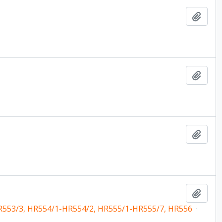
Ajout
Ajout
Ajout
Ajout
R553/3, HR554/1-HR554/2, HR555/1-HR555/7, HR556
·