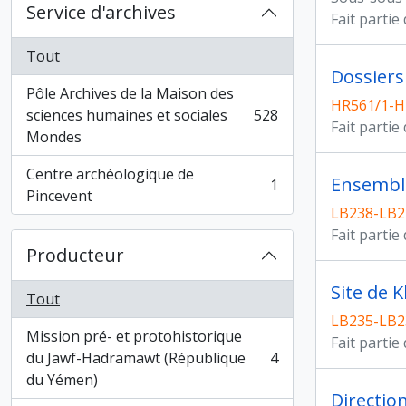
Service d'archives
Fait partie
Tout
Dossiers
Pôle Archives de la Maison des
HR561/1-H
sciences humaines et sociales
528
, 528 résultats
Fait partie
Mondes
Centre archéologique de
Ensemble
1
, 1 résultats
Pincevent
LB238-LB2
Fait partie
Producteur
Site de 
Tout
LB235-LB2
Mission pré- et protohistorique
Fait partie
du Jawf-Hadramawt (République
4
, 4 résultats
du Yémen)