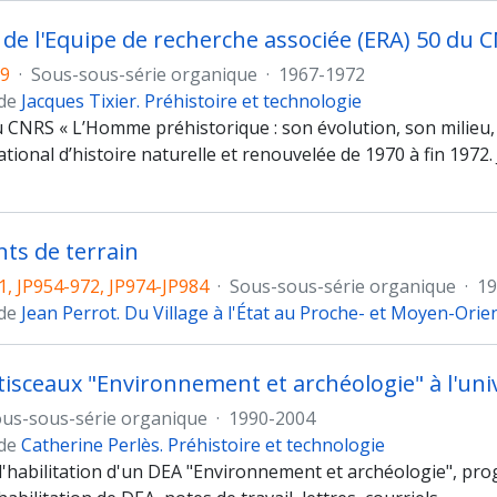
e l'Equipe de recherche associée (ERA) 50 du 
09
·
Sous-sous-série organique
·
1967-1972
 de
Jacques Tixier. Préhistoire et technologie
 CNRS « L’Homme préhistorique : son évolution, son milieu, s
onal d’histoire naturelle et renouvelée de 1970 à fin 1972. 
ts de terrain
1, JP954-972, JP974-JP984
·
Sous-sous-série organique
·
19
 de
Jean Perrot. Du Village à l'État au Proche- et Moyen-Orie
isceaux "Environnement et archéologie" à l'univ
us-sous-série organique
·
1990-2004
 de
Catherine Perlès. Préhistoire et technologie
habilitation d'un DEA "Environnement et archéologie", pro