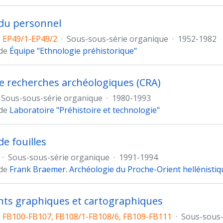
du personnel
 EP49/1-EP49/2
·
Sous-sous-série organique
·
1952-1982
 de
Équipe "Ethnologie préhistorique"
e recherches archéologiques (CRA)
Sous-sous-série organique
·
1980-1993
 de
Laboratoire "Préhistoire et technologie"
de fouilles
·
Sous-sous-série organique
·
1991-1994
 de
Frank Braemer. Archéologie du Proche-Orient hellénistiq
ts graphiques et cartographiques
 FB100-FB107, FB108/1-FB108/6, FB109-FB111
·
Sous-sous-