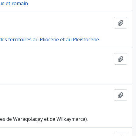
ue et romain
Ajout
es territoires au Pliocène et au Pleistocène
Ajout
Ajout
tes de Waraqolaqay et de Wilkaymarca).