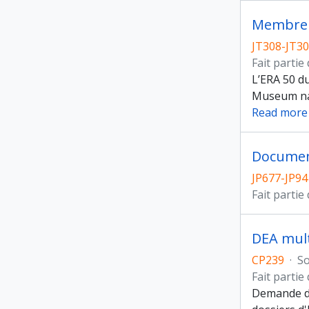
Membre d
JT308-JT3
Fait partie
L’ERA 50 du
Museum nati
Read more
Documen
JP677-JP94
Fait partie
DEA mult
CP239
·
So
Fait partie
Demande d'