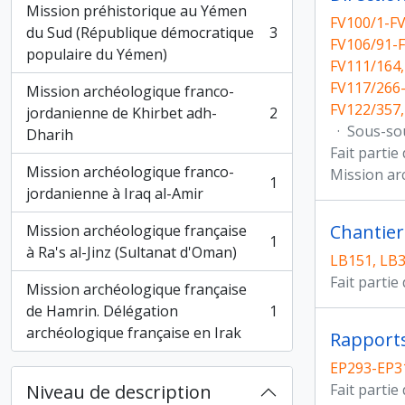
Mission préhistorique au Yémen
FV100/1-FV
du Sud (République démocratique
3
, 3 résultats
FV106/91-F
populaire du Yémen)
FV111/164,
FV117/266-
Mission archéologique franco-
FV122/357,
jordanienne de Khirbet adh-
2
, 2 résultats
·
Sous-so
Dharih
Fait partie
Mission archéologique franco-
Mission ar
1
, 1 résultats
jordanienne à Iraq al-Amir
Chantier
Mission archéologique française
1
, 1 résultats
à Ra's al-Jinz (Sultanat d'Oman)
LB151, LB
Fait partie
Mission archéologique française
de Hamrin. Délégation
1
, 1 résultats
archéologique française en Irak
Rapports
EP293-EP3
Niveau de description
Fait partie