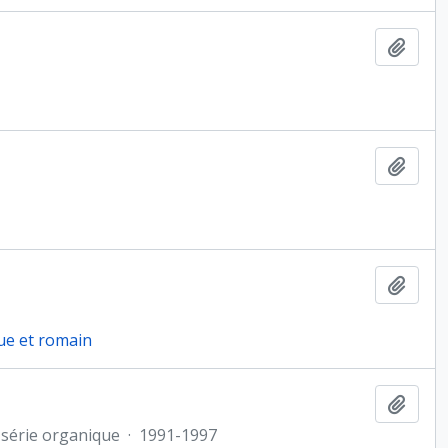
Ajout
Ajout
Ajout
ue et romain
Ajout
série organique
·
1991-1997