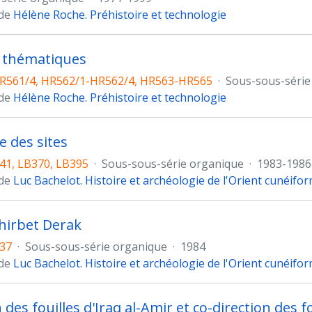
 de
Hélène Roche. Préhistoire et technologie
 thématiques
R561/4, HR562/1-HR562/4, HR563-HR565
·
Sous-sous-série
 de
Hélène Roche. Préhistoire et technologie
 des sites
41, LB370, LB395
·
Sous-sous-série organique
·
1983-1986
 de
Luc Bachelot. Histoire et archéologie de l'Orient cunéifo
Khirbet Derak
37
·
Sous-sous-série organique
·
1984
 de
Luc Bachelot. Histoire et archéologie de l'Orient cunéifo