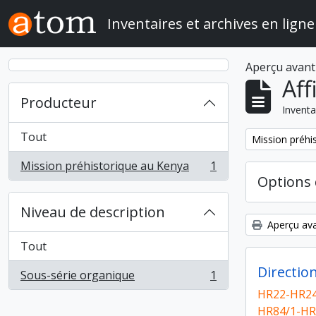
Skip to main content
Inventaires et archives en ligne
Aperçu avant
Aff
Producteur
Inventa
Tout
Remove filter:
Mission préhi
Mission préhistorique au Kenya
1
, 1 résultats
Options 
Niveau de description
Aperçu ava
Tout
Directio
Sous-série organique
1
, 1 résultats
HR22-HR24
HR84/1-HR