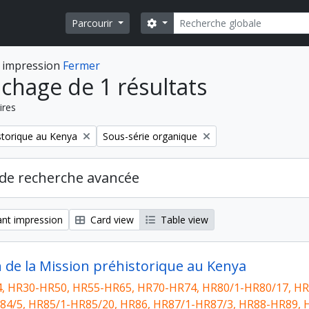
Rechercher
Search options
Parcourir
 impression
Fermer
ichage de 1 résultats
ires
Remove filter:
storique au Kenya
Sous-série organique
de recherche avancée
nt impression
Card view
Table view
n de la Mission préhistorique au Kenya
, HR30-HR50, HR55-HR65, HR70-HR74, HR80/1-HR80/17, HR
84/5, HR85/1-HR85/20, HR86, HR87/1-HR87/3, HR88-HR89, 