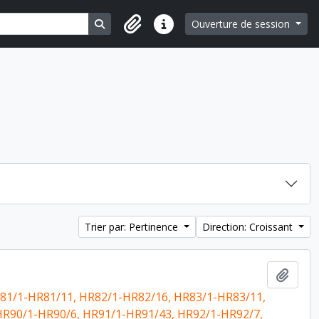
Search in browse page
Ouverture de session
Liens rapides
Trier par: Pertinence
Direction: Croissant
Ajout
81/1-HR81/11, HR82/1-HR82/16, HR83/1-HR83/11,
HR90/1-HR90/6, HR91/1-HR91/43, HR92/1-HR92/7,