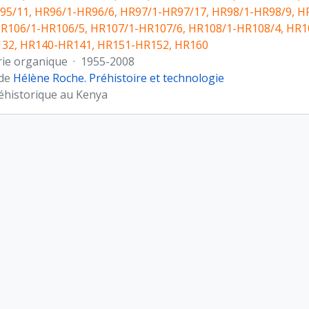
95/11, HR96/1-HR96/6, HR97/1-HR97/17, HR98/1-HR98/9, H
HR106/1-HR106/5, HR107/1-HR107/6, HR108/1-HR108/4, HR1
32, HR140-HR141, HR151-HR152, HR160
rie organique
·
1955-2008
 de
Hélène Roche. Préhistoire et technologie
éhistorique au Kenya