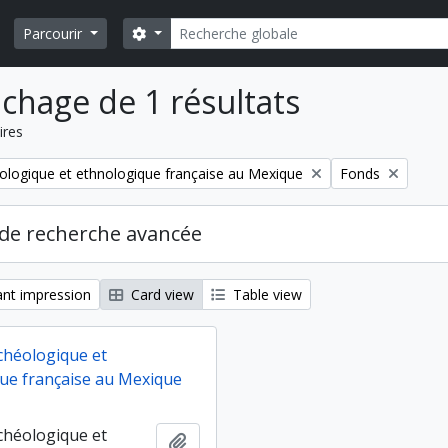
Rechercher
Search options
Parcourir
ichage de 1 résultats
ires
Remove filter:
ologique et ethnologique française au Mexique
Fonds
de recherche avancée
nt impression
Card view
Table view
chéologique et
ue française au Mexique
chéologique et
Ajouter au presse-papier