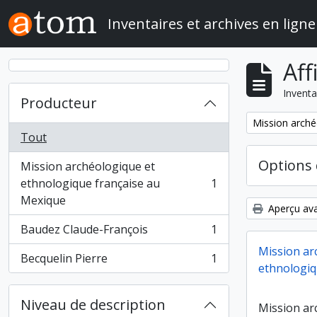
Skip to main content
Inventaires et archives en ligne
Aff
Inventa
Producteur
Remove filter:
Mission arché
Tout
Options 
Mission archéologique et
ethnologique française au
1
, 1 résultats
Mexique
Aperçu ava
Baudez Claude-François
1
, 1 résultats
Mission ar
Becquelin Pierre
1
, 1 résultats
ethnologiq
Niveau de description
Mission ar