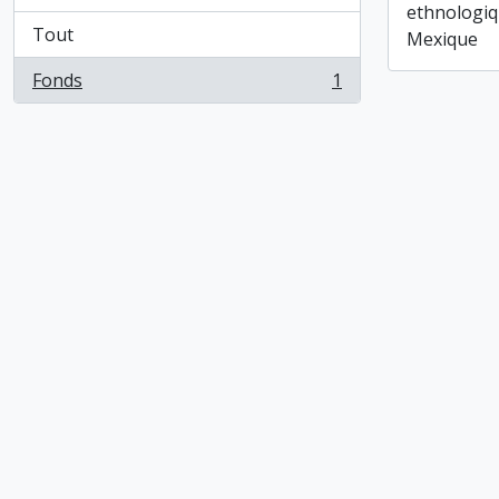
ethnologiq
Tout
Mexique
Fonds
1
, 1 résultats