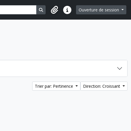
Search in browse page
Ouverture de session
Liens rapides
Trier par: Pertinence
Direction: Croissant