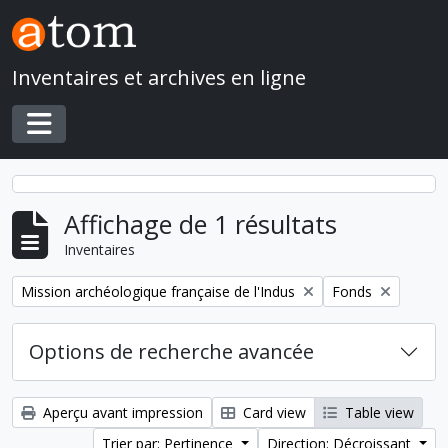
Skip to main content
Inventaires et archives en ligne
Toggle navigation
Affichage de 1 résultats
Inventaires
Remove filter:
Remove filter:
Mission archéologique française de l'Indus
Fonds
Options de recherche avancée
Aperçu avant impression
Card view
Table view
Trier par: Pertinence
Direction: Décroissant