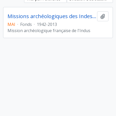
Missions archéologiques des Indes et de l'Indus
Ajout
MAI
·
Fonds
·
1942-2013
Mission archéologique française de l'Indus