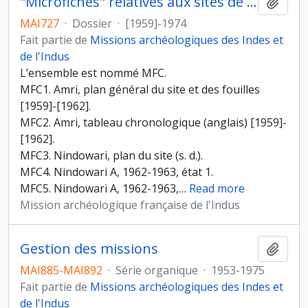
"Microfiches" relatives aux sites de Amri, Nidowari, Pirak et Mergahr
Ajout
MAI727
·
Dossier
·
[1959]-1974
Fait partie de
Missions archéologiques des Indes et
de l'Indus
L’ensemble est nommé MFC.
MFC1. Amri, plan général du site et des fouilles
[1959]-[1962].
MFC2. Amri, tableau chronologique (anglais) [1959]-
[1962].
MFC3. Nindowari, plan du site (s. d.).
MFC4. Nindowari A, 1962-1963, état 1.
MFC5. Nindowari A, 1962-1963,
…
Read more
Mission archéologique française de l'Indus
Gestion des missions
Ajout
MAI885-MAI892
·
Série organique
·
1953-1975
Fait partie de
Missions archéologiques des Indes et
de l'Indus