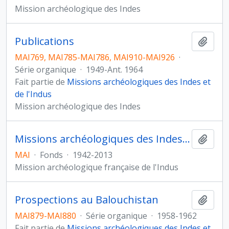
Mission archéologique des Indes
Publications
Ajout
MAI769, MAI785-MAI786, MAI910-MAI926
·
Série organique
·
1949-Ant. 1964
Fait partie de
Missions archéologiques des Indes et
de l'Indus
Mission archéologique des Indes
Missions archéologiques des Indes et de l'Indus
Ajout
MAI
·
Fonds
·
1942-2013
Mission archéologique française de l'Indus
Prospections au Balouchistan
Ajout
MAI879-MAI880
·
Série organique
·
1958-1962
Fait partie de
Missions archéologiques des Indes et