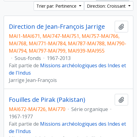
Trier par: Pertinence
Direction: Croissant
Direction de Jean-François Jarrige
Ajout
MAI1-MAI671, MAI747-MAI751, MAI757-MAI766,
MAI768, MAI771-MAI784, MAI787-MAI788, MAI790-
MAI794, MAI797-MAI799, MAI939-MAI955
·
Sous-fonds
·
1967-2013
Fait partie de
Missions archéologiques des Indes et
de l'Indus
Jarrige Jean-François
Fouilles de Pirak (Pakistan)
Ajout
MAI672-MAI726, MAI770
·
Série organique
·
1967-1977
Fait partie de
Missions archéologiques des Indes et
de l'Indus