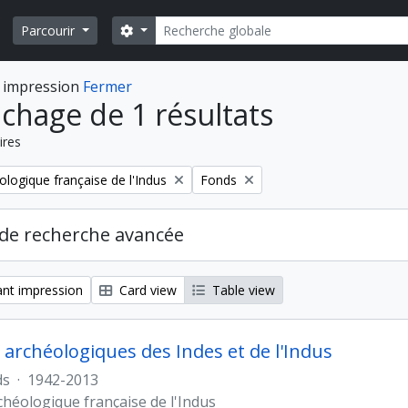
Rechercher
Search options
Parcourir
 impression
Fermer
ichage de 1 résultats
ires
Remove filter:
ologique française de l'Indus
Fonds
de recherche avancée
nt impression
Card view
Table view
 archéologiques des Indes et de l'Indus
ds
·
1942-2013
chéologique française de l'Indus