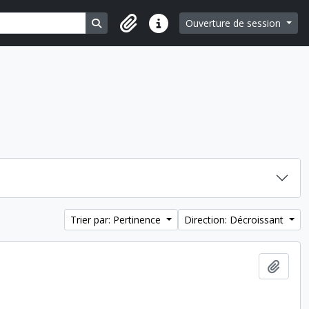
Search in browse page
Ouverture de session
Liens rapides
Trier par: Pertinence
Direction: Décroissant
Ajout