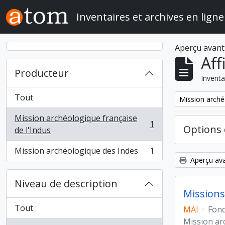
Skip to main content
Inventaires et archives en ligne
Aperçu avant
Aff
Producteur
Inventa
Tout
Remove filter:
Mission arché
Mission archéologique française
1
Options 
, 1 résultats
de l'Indus
Mission archéologique des Indes
1
, 1 résultats
Aperçu ava
Niveau de description
Missions
Tout
MAI
·
Fon
Mission ar