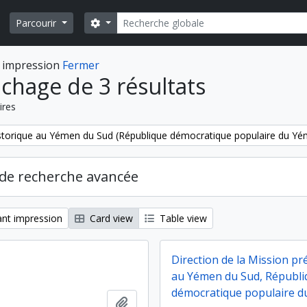
Rechercher
Search options
Parcourir
 impression
Fermer
ichage de 3 résultats
ires
storique au Yémen du Sud (République démocratique populaire du Y
de recherche avancée
nt impression
Card view
Table view
Direction de la Mission pr
au Yémen du Sud, Républi
démocratique populaire 
Ajouter au presse-papier