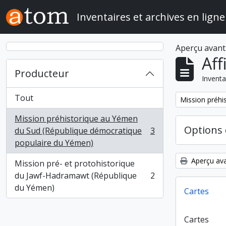
Skip to main content
Inventaires et archives en ligne
Aperçu avant
Aff
Producteur
Inventa
Tout
Remove filter:
Mission préhi
Mission préhistorique au Yémen
Options 
du Sud (République démocratique
3
, 3 résultats
populaire du Yémen)
Aperçu ava
Mission pré- et protohistorique
du Jawf-Hadramawt (République
2
, 2 résultats
du Yémen)
Cartes
Cartes