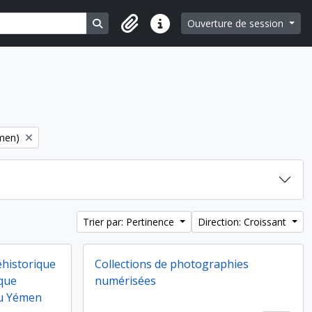
Search in browse page
Ouverture de session
Liens rapides
émen)
Trier par: Pertinence
Direction: Croissant
éhistorique
Collections de photographies
que
numérisées
du Yémen