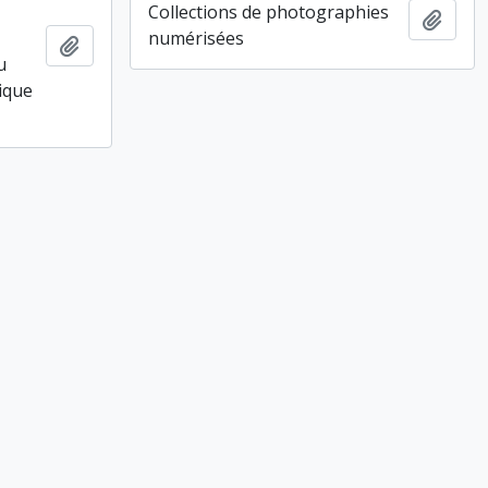
Collections de photographies
Ajout
numérisées
Ajouter au presse-papier
u
ique