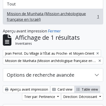
Tout
Mission de Munhata (Mission archéologique
1
, 1 résultats
française en Israël)
Aperçu avant impression
Fermer
Affichage de 1 résultats
Inventaires
Remove filter:
Jean Perrot. Du Village à l'État au Proche- et Moyen-Orient
Remove filter:
Mission de Munhata (Mission archéologique française en Israël)
Options de recherche avancée
Aperçu avant impression
Card view
Table view
Trier par: Pertinence
Direction: Décroissant