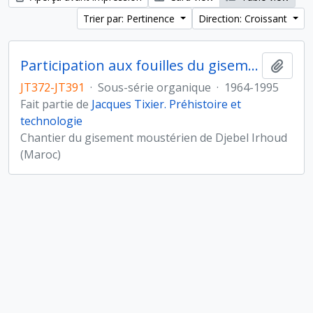
Trier par: Pertinence
Direction: Croissant
Participation aux fouilles du gisement de Djebel Irhoud (Maroc)
Ajout
JT372-JT391
·
Sous-série organique
·
1964-1995
Fait partie de
Jacques Tixier. Préhistoire et
technologie
Chantier du gisement moustérien de Djebel Irhoud
(Maroc)