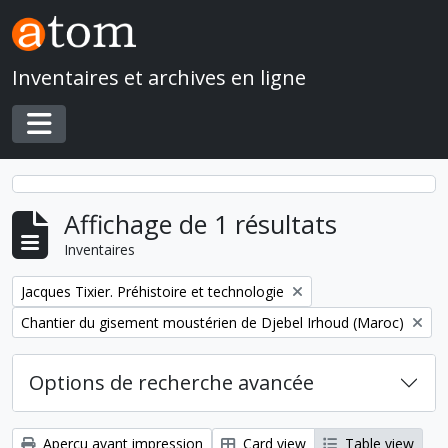
Skip to main content
Inventaires et archives en ligne
Toggle navigation
Affichage de 1 résultats
Inventaires
Remove filter:
Jacques Tixier. Préhistoire et technologie
Remove filter:
Chantier du gisement moustérien de Djebel Irhoud (Maroc)
Options de recherche avancée
Aperçu avant impression
Card view
Table view