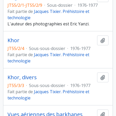
JT55/2/1-JT55/2/9
·
Sous-dossier
·
1976-1977
Fait partie de
Jacques Tixier. Préhistoire et
technologie
L'auteur des photographies est Eric Yanzi.
Khor
Ajout
JT55/2/4
·
Sous-sous-dossier
·
1976-1977
Fait partie de
Jacques Tixier. Préhistoire et
technologie
Khor, divers
Ajout
JT55/3/3
·
Sous-sous-dossier
·
1976-1977
Fait partie de
Jacques Tixier. Préhistoire et
technologie
Vues aériennes des barkhanes
Ajout