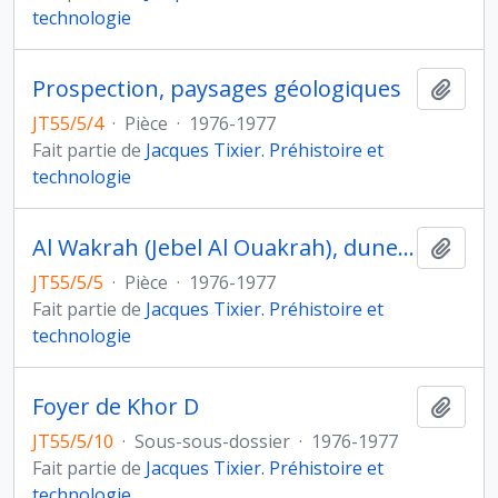
technologie
Prospection, paysages géologiques
Ajout
JT55/5/4
·
Pièce
·
1976-1977
Fait partie de
Jacques Tixier. Préhistoire et
technologie
Al Wakrah (Jebel Al Ouakrah), dune fossile oolithique avec empreintes de mammifère, prospection
Ajout
JT55/5/5
·
Pièce
·
1976-1977
Fait partie de
Jacques Tixier. Préhistoire et
technologie
Foyer de Khor D
Ajout
JT55/5/10
·
Sous-sous-dossier
·
1976-1977
Fait partie de
Jacques Tixier. Préhistoire et
technologie