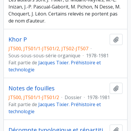
Inizan, J.-P. Pascual-Gaborit, M. Pichon, N Desse, M.
Choquert, J. Léon. Certains relevés ne portent pas
de nom d’auteur.
Khor P
Ajout
JT500, JT501/1-JT501/2, JT502-JT507
·
Sous-sous-sous-série organique
·
1978-1981
Fait partie de
Jacques Tixier. Préhistoire et
technologie
Notes de fouilles
Ajout
JT500, JT501/1-JT501/2
·
Dossier
·
1978-1981
Fait partie de
Jacques Tixier. Préhistoire et
technologie
Décompte typologique et répartition du matériel
Ajout