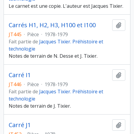
Le carnet est une copie. L'auteur est Jacques Tixier.
Carrés H1, H2, H3, H100 et I100
Ajout
JT445
·
Pièce
·
1978-1979
Fait partie de
Jacques Tixier. Préhistoire et
technologie
Notes de terrain de N. Desse et J. Tixier.
Carré I1
Ajout
JT446
·
Pièce
·
1978-1979
Fait partie de
Jacques Tixier. Préhistoire et
technologie
Notes de terrain de J. Tixier.
Carré J1
Ajout