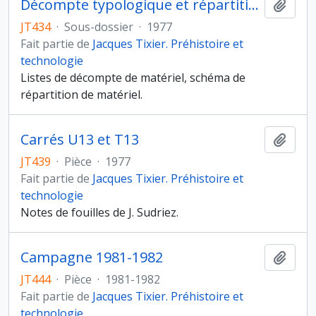
Décompte typologique et répartition du matériel (silex, coquilles, faune et poterie)
Ajout
JT434
·
Sous-dossier
·
1977
Fait partie de
Jacques Tixier. Préhistoire et
technologie
Listes de décompte de matériel, schéma de
répartition de matériel.
Carrés U13 et T13
Ajout
JT439
·
Pièce
·
1977
Fait partie de
Jacques Tixier. Préhistoire et
technologie
Notes de fouilles de J. Sudriez.
Campagne 1981-1982
Ajout
JT444
·
Pièce
·
1981-1982
Fait partie de
Jacques Tixier. Préhistoire et
technologie