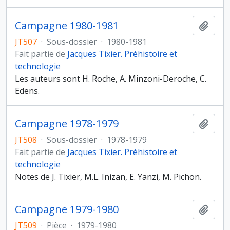
Campagne 1980-1981
Ajout
JT507
·
Sous-dossier
·
1980-1981
Fait partie de
Jacques Tixier. Préhistoire et
technologie
Les auteurs sont H. Roche, A. Minzoni-Deroche, C.
Edens.
Campagne 1978-1979
Ajout
JT508
·
Sous-dossier
·
1978-1979
Fait partie de
Jacques Tixier. Préhistoire et
technologie
Notes de J. Tixier, M.L. Inizan, E. Yanzi, M. Pichon.
Campagne 1979-1980
Ajout
JT509
·
Pièce
·
1979-1980