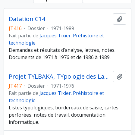
Datation C14
Ajout
JT416
·
Dossier
·
1971-1989
Fait partie de
Jacques Tixier. Préhistoire et
technologie
Demandes et résultats d’analyse, lettres, notes.
Documents de 1971 à 1976 et de 1986 à 1989.
Projet TYLBAKA, TYpologie des Lamelles à Bords Abattus de Ksar Aqil
Ajout
JT417
·
Dossier
·
1971-1976
Fait partie de
Jacques Tixier. Préhistoire et
technologie
Listes typologiques, bordereaux de saisie, cartes
perforées, notes de travail, documentation
informatique.