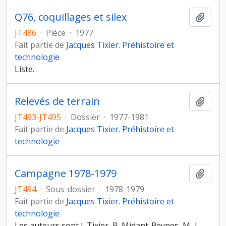
Q76, coquillages et silex
Ajout
JT486
·
Pièce
·
1977
Fait partie de
Jacques Tixier. Préhistoire et
technologie
Liste.
Relevés de terrain
Ajout
JT493-JT495
·
Dossier
·
1977-1981
Fait partie de
Jacques Tixier. Préhistoire et
technologie
Campagne 1978-1979
Ajout
JT494
·
Sous-dossier
·
1978-1979
Fait partie de
Jacques Tixier. Préhistoire et
technologie
Les auteurs sont J. Tixier, B. Midant-Reynes, M.-L.