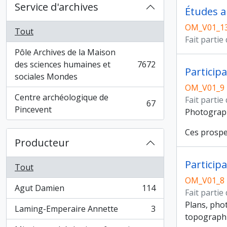
Service d'archives
Études a
OM_V01_1
Tout
Fait partie
Pôle Archives de la Maison
des sciences humaines et
7672
, 7672 résultats
Particip
sociales Mondes
OM_V01_9
Centre archéologique de
Fait partie
67
, 67 résultats
Pincevent
Photograph
Ces prospec
Producteur
Particip
Tout
OM_V01_8
Agut Damien
114
Fait partie
, 114 résultats
Plans, phot
Laming-Emperaire Annette
3
, 3 résultats
topographiq