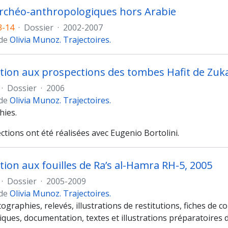
rchéo-anthropologiques hors Arabie
3-14
·
Dossier
·
2002-2007
 de
Olivia Munoz. Trajectoires.
ation aux prospections des tombes Hafit de Zuka
·
Dossier
·
2006
 de
Olivia Munoz. Trajectoires.
ies.
tions ont été réalisées avec Eugenio Bortolini.
ation aux fouilles de Ra’s al-Hamra RH-5, 2005
·
Dossier
·
2005-2009
 de
Olivia Munoz. Trajectoires.
ographies, relevés, illustrations de restitutions, fiches de 
ues, documentation, textes et illustrations préparatoires d