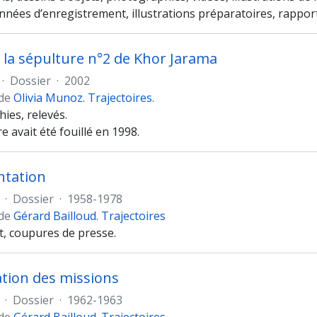
nées d’enregistrement, illustrations préparatoires, rapport
 la sépulture n°2 de Khor Jarama
·
Dossier
·
2002
 de
Olivia Munoz. Trajectoires.
ies, relevés.
e avait été fouillé en 1998.
tation
·
Dossier
·
1958-1978
 de
Gérard Bailloud. Trajectoires
t, coupures de presse.
tion des missions
·
Dossier
·
1962-1963