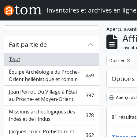
Skip to main content
Inventaires et archives en ligne
Aperçu avant
Aff
Fait partie de
Inventa
Tout
Remove filter:
Dossier
Équipe Archéologie du Proche-
459
Options 
, 459 résultats
Orient hellénistique et romain
Jean Perrot. Du Village à l'État
397
Aperçu ava
, 397 résultats
au Proche- et Moyen-Orient
Missions archéologiques des
378
81 résulta
, 378 résultats
Indes et de l'Indus
Jacques Tixier. Préhistoire et
362