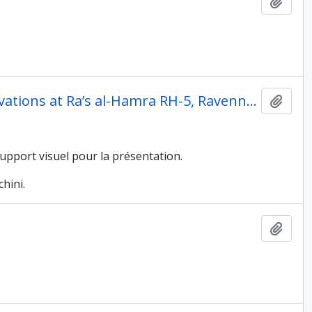
Ajout
Présentation dans le cadre du workshop On recent excavations at Ra’s al-Hamra RH-5, Ravenne, 2005
Ajout
support visuel pour la présentation.
hini.
Ajout