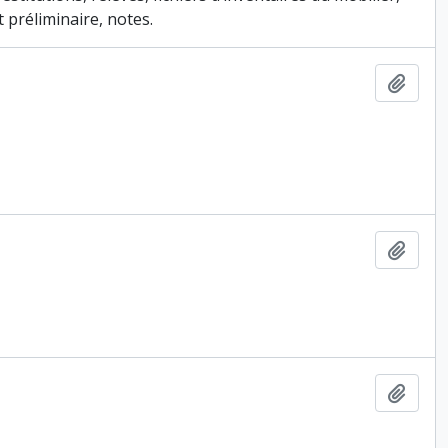
 préliminaire, notes.
Ajout
Ajout
Ajout