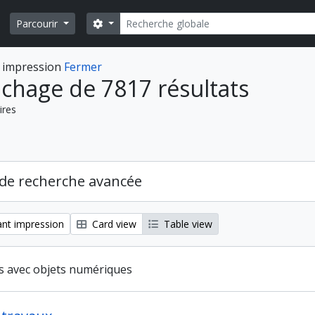
Rechercher
Search options
Parcourir
 impression
Fermer
ichage de 7817 résultats
ires
de recherche avancée
nt impression
Card view
Table view
ts avec objets numériques