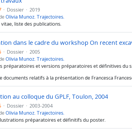
t travaux
7
·
Dossier
·
2019
 de
Olivia Munoz. Trajectoires.
vitae, liste des publications.
6
·
Dossier
·
2005
 de
Olivia Munoz. Trajectoires.
ns préparatoires et versions préparatoires et définitives du 
e documents relatifs à la présentation de Francesca Francesc
ation au colloque du GPLF, Toulon, 2004
5
·
Dossier
·
2003-2004
 de
Olivia Munoz. Trajectoires.
llustrations préparatoires et définitifs du poster.