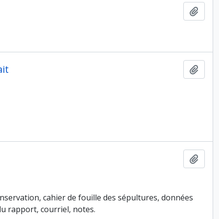
Ajout
it
Ajout
Ajout
conservation, cahier de fouille des sépultures, données
u rapport, courriel, notes.