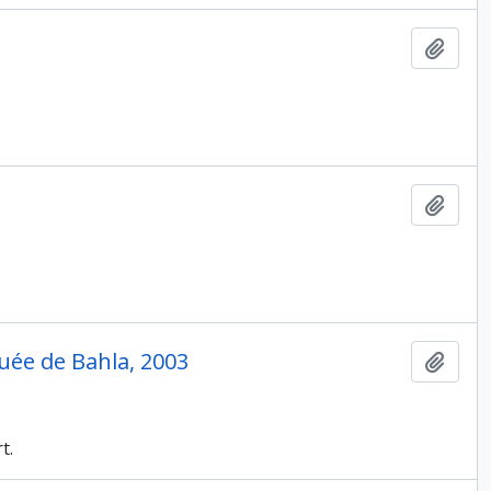
Ajout
Ajout
quée de Bahla, 2003
Ajout
t.