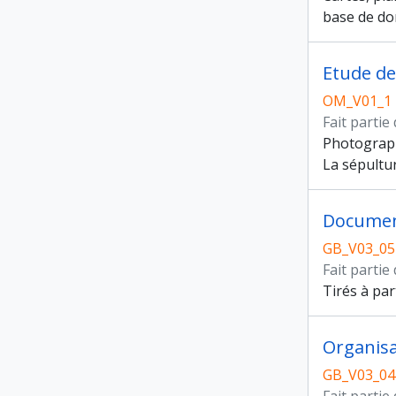
base de don
Etude de
OM_V01_1
Fait partie
Photograph
La sépultur
Documen
GB_V03_05
Fait partie
Tirés à par
Organisa
GB_V03_04