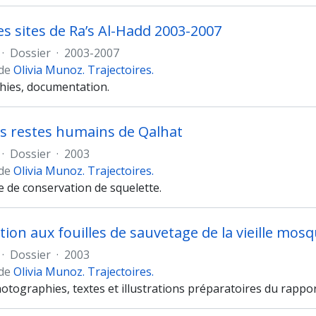
des sites de Ra’s Al-Hadd 2003-2007
·
Dossier
·
2003-2007
 de
Olivia Munoz. Trajectoires.
ies, documentation.
s restes humains de Qalhat
·
Dossier
·
2003
 de
Olivia Munoz. Trajectoires.
e de conservation de squelette.
ation aux fouilles de sauvetage de la vieille mos
·
Dossier
·
2003
 de
Olivia Munoz. Trajectoires.
otographies, textes et illustrations préparatoires du rappor