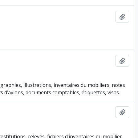
Ajout
Ajout
graphies, illustrations, inventaires du mobiliers, notes
ts d’avions, documents comptables, étiquettes, visas.
Ajout
estitutions, relevés, fichiers d’inventaires du mobilier,