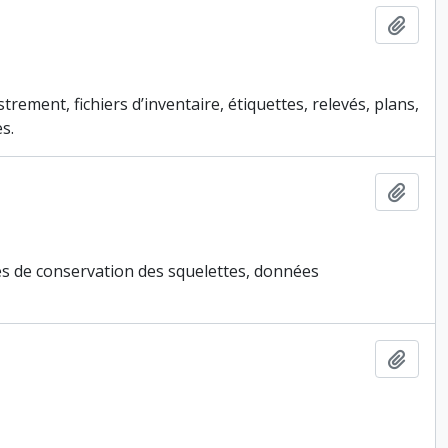
Ajout
ement, fichiers d’inventaire, étiquettes, relevés, plans,
s.
Ajout
hes de conservation des squelettes, données
Ajout