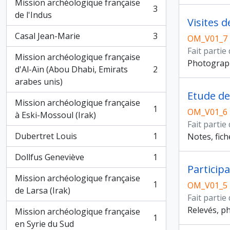
Mission archéologique française
3
, 3 résultats
de l'Indus
Visites 
Casal Jean-Marie
3
OM_V01_7
, 3 résultats
Fait partie
Mission archéologique française
Photograph
d'Al-Aïn (Abou Dhabi, Emirats
2
, 2 résultats
arabes unis)
Etude de
Mission archéologique française
1
OM_V01_6
, 1 résultats
à Eski-Mossoul (Irak)
Fait partie
Dubertret Louis
1
Notes, fich
, 1 résultats
Dollfus Geneviève
1
, 1 résultats
Particip
Mission archéologique française
1
OM_V01_5
, 1 résultats
de Larsa (Irak)
Fait partie
Relevés, ph
Mission archéologique française
1
, 1 résultats
en Syrie du Sud