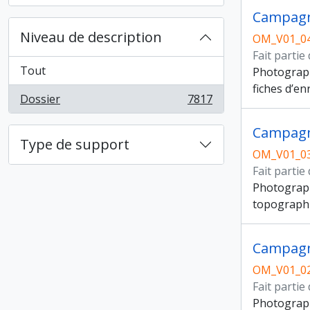
Campagn
Niveau de description
OM_V01_0
Fait partie
Tout
Photographi
fiches d’e
Dossier
7817
, 7817 résultats
Campagn
Type de support
OM_V01_0
Fait partie
Photograph
topographiq
Campagn
OM_V01_0
Fait partie
Photograph