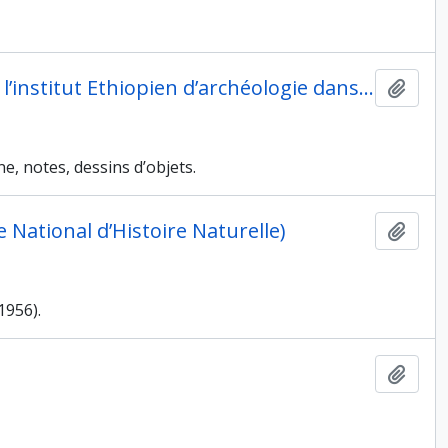
Codirection de la mission d’archéologie préhistorique de l’institut Ethiopien d’archéologie dans la province du Harrar (décembre 1962-février 1963)
Ajout
, notes, dessins d’objets.
ational d’Histoire Naturelle)
Ajout
1956).
Ajout