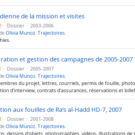
dienne de la mission et visites
2
·
Dossier
·
2003-2006
 de
Olivia Munoz. Trajectoires.
ies.
ration et gestion des campagnes de 2005-2007
1
·
Dossier
·
2005-2007
 de
Olivia Munoz. Trajectoires.
embres du projet, lettres, courriels, permis de fouille, photo
ion d’interview, contrats d’assurances, réservations et bille
tion aux fouilles de Ra’s al-Hadd HD-7, 2007
0
·
Dossier
·
2001-2008
 de
Olivia Munoz. Trajectoires.
ns, dessins d’objets, photographies, vidéos, illustrations de r