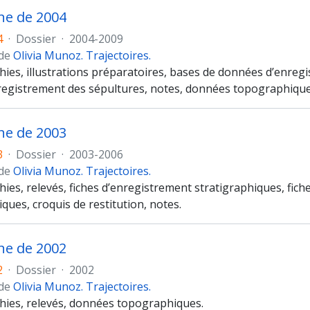
e de 2004
4
·
Dossier
·
2004-2009
 de
Olivia Munoz. Trajectoires.
es, illustrations préparatoires, bases de données d’enregistr
nregistrement des sépultures, notes, données topographique
e de 2003
3
·
Dossier
·
2003-2006
 de
Olivia Munoz. Trajectoires.
ies, relevés, fiches d’enregistrement stratigraphiques, fic
ues, croquis de restitution, notes.
e de 2002
2
·
Dossier
·
2002
 de
Olivia Munoz. Trajectoires.
ies, relevés, données topographiques.