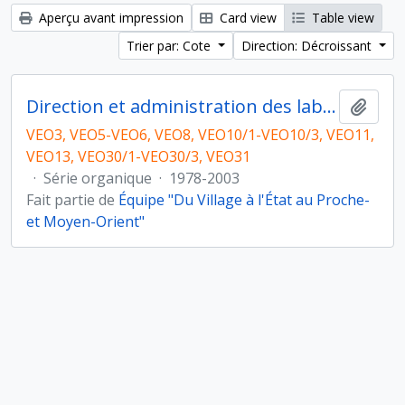
Aperçu avant impression
Card view
Table view
Trier par: Cote
Direction: Décroissant
Direction et administration des laboratoires puis de l'équipe
Ajout
VEO3, VEO5-VEO6, VEO8, VEO10/1-VEO10/3, VEO11,
VEO13, VEO30/1-VEO30/3, VEO31
·
Série organique
·
1978-2003
Fait partie de
Équipe "Du Village à l'État au Proche-
et Moyen-Orient"