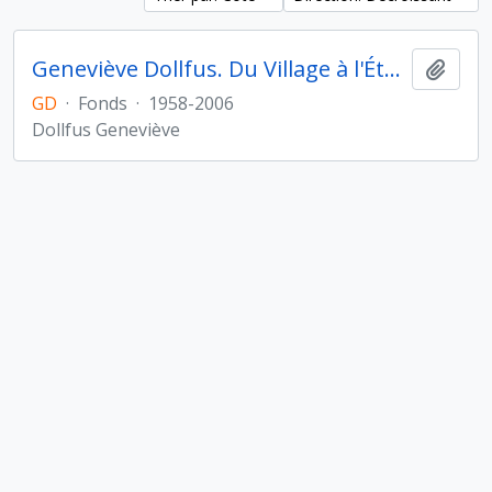
Geneviève Dollfus. Du Village à l'État au Proche- et Moyen-Orient
Ajout
GD
·
Fonds
·
1958-2006
Dollfus Geneviève