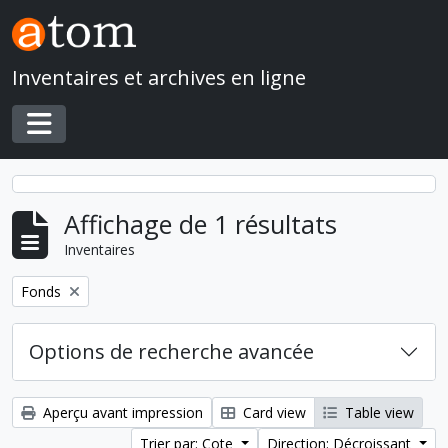
Skip to main content
Inventaires et archives en ligne
Toggle navigation
Affichage de 1 résultats
Inventaires
Remove filter:
Fonds
Options de recherche avancée
Aperçu avant impression
Card view
Table view
Trier par: Cote
Direction: Décroissant