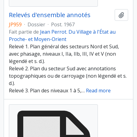
Relevés d'ensemble annotés
Ajout
JP959
·
Dossier
·
Post. 1967
Fait partie de
Jean Perrot. Du Village à l'État au
Proche- et Moyen-Orient
Relevé 1. Plan général des secteurs Nord et Sud,
avec phasage, niveaux I, IIa, IIb, III, IV et V (non
légendé et s. d.).
Relevé 2. Plan du secteur Sud avec annotations
topographiques ou de carroyage (non légendé et s.
d.).
Relevé 3. Plan des niveaux 1 à 5,
…
Read more