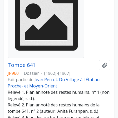
Tombe 641
Ajout
JP960
·
Dossier
·
[1962]-[1967]
Fait partie de
Jean Perrot. Du Village à l'État au
Proche- et Moyen-Orient
Relevé 1. Plan annoté des restes humains, n° 1 (non
légendé, s. d.).
Relevé 2. Plan annoté des restes humains de la
tombe 641, n° 2 (auteur : Anita Furshpan, s. d.)
Relevé 3. Plan des restes humains, mobiliers et