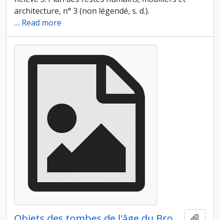
architecture, n° 3 (non légendé, s. d.).
…
Read more
Objets des tombes de l'âge du Bronze
Ajout