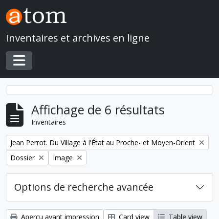
Skip to main content
Inventaires et archives en ligne
Toggle navigation
Affichage de 6 résultats
Inventaires
Remove filter:
Jean Perrot. Du Village à l'État au Proche- et Moyen-Orient
Remove filter:
Remove filter:
Dossier
Image
Options de recherche avancée
Aperçu avant impression
Card view
Table view