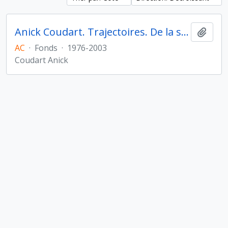
Anick Coudart. Trajectoires. De la sédentarisation à l'État
Ajout
AC
·
Fonds
·
1976-2003
Coudart Anick