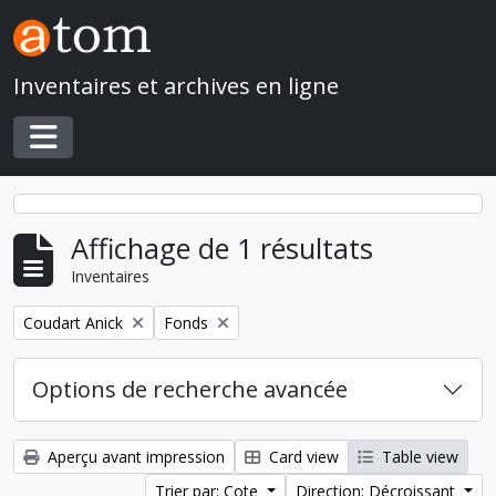
Skip to main content
Inventaires et archives en ligne
Toggle navigation
Affichage de 1 résultats
Inventaires
Remove filter:
Remove filter:
Coudart Anick
Fonds
Options de recherche avancée
Aperçu avant impression
Card view
Table view
Trier par: Cote
Direction: Décroissant