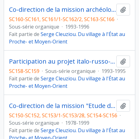
Co-direction de la mission archéologique sur le peuplement des piémonts du Kopet Dagh, Turkménistan (mai 1996)
Ajout
SC160-SC161, SC161/1-SC162/2, SC163-SC166
·
Sous-série organique
·
1993-1996
Fait partie de
Serge Cleuziou. Du village à l'État au
Proche- et Moyen-Orient
Participation au projet italo-russo-turkmène de cartographie du delta de la Murghab (Turkménistan)
Ajout
SC158-SC159
·
Sous-série organique
·
1993-1995
Fait partie de
Serge Cleuziou. Du village à l'État au
Proche- et Moyen-Orient
Co-direction de la mission "Etude du peuplement pré- et protohistorique du Yémen"
Ajout
SC150-SC152, SC153/1-SC153/28, SC154-SC156
·
Sous-série organique
·
1978-1999
Fait partie de
Serge Cleuziou. Du village à l'État au
Proche- et Moyen-Orient