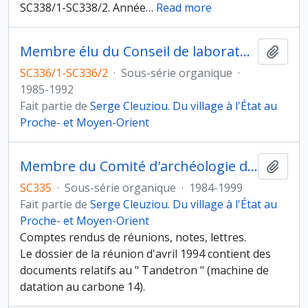
SC338/1-SC338/2. Année
…
Read more
Membre élu du Conseil de laboratoire du Centre de recherches archéologiques (CRA)
Ajout
SC336/1-SC336/2
·
Sous-série organique
·
1985-1992
Fait partie de
Serge Cleuziou. Du village à l'État au
Proche- et Moyen-Orient
Membre du Comité d'archéologie du CNRS
Ajout
SC335
·
Sous-série organique
·
1984-1999
Fait partie de
Serge Cleuziou. Du village à l'État au
Proche- et Moyen-Orient
Comptes rendus de réunions, notes, lettres.
Le dossier de la réunion d'avril 1994 contient des
documents relatifs au " Tandetron " (machine de
datation au carbone 14).