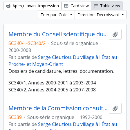
Aperçu avant impression
Card view
Table view
Trier par: Cote
Direction: Décroissant
Membre du Conseil scientifique du pôle Egypte-Soudan-Péninsule arabique (ESPAR) (ministère des Affaires étrangères)
Ajout
SC340/1-SC340/2
·
Sous-série organique
·
2000-2008
Fait partie de
Serge Cleuziou. Du village à l'État au
Proche- et Moyen-Orient
Dossiers de candidature, lettres, documentation.
SC340/1. Années 2000-2001 à 2003-2004.
SC340/2. Années 2004-2005 à 2007-2008.
Membre de la Commission consultative des fouilles à l'étranger (ministère des Affaires étrangères)
Ajout
SC339
·
Sous-série organique
·
1992-2000
Fait partie de
Serge Cleuziou. Du village à l'État au