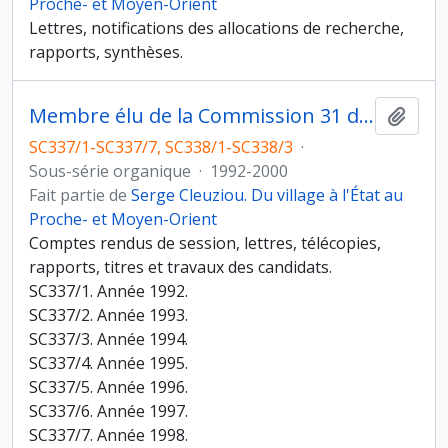
Proche- et Moyen-Orient
Lettres, notifications des allocations de recherche,
rapports, synthèses.
Membre élu de la Commission 31 du Comité national du CNRS
Ajout
SC337/1-SC337/7, SC338/1-SC338/3
·
Sous-série organique
·
1992-2000
Fait partie de
Serge Cleuziou. Du village à l'État au
Proche- et Moyen-Orient
Comptes rendus de session, lettres, télécopies,
rapports, titres et travaux des candidats.
SC337/1. Année 1992.
SC337/2. Année 1993.
SC337/3. Année 1994.
SC337/4. Année 1995.
SC337/5. Année 1996.
SC337/6. Année 1997.
SC337/7. Année 1998.