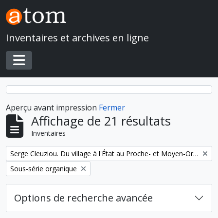
Skip to main content
Inventaires et archives en ligne
Toggle navigation
Aperçu avant impression
Fermer
Affichage de 21 résultats
Inventaires
Remove filter:
Serge Cleuziou. Du village à l'État au Proche- et Moyen-Orient
Remove filter:
Sous-série organique
Options de recherche avancée