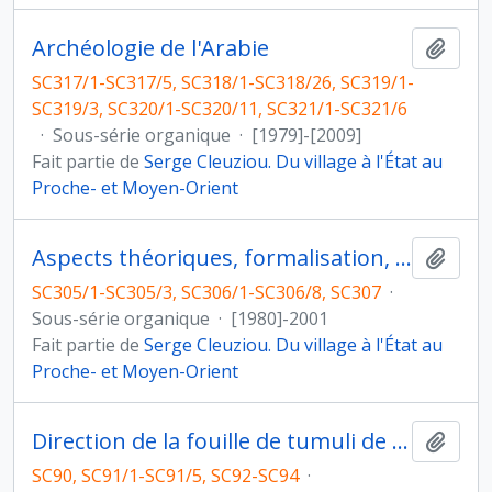
Archéologie de l'Arabie
Ajout
SC317/1-SC317/5, SC318/1-SC318/26, SC319/1-
SC319/3, SC320/1-SC320/11, SC321/1-SC321/6
·
Sous-série organique
·
[1979]-[2009]
Fait partie de
Serge Cleuziou. Du village à l'État au
Proche- et Moyen-Orient
Aspects théoriques, formalisation, traitement des données
Ajout
SC305/1-SC305/3, SC306/1-SC306/8, SC307
·
Sous-série organique
·
[1980]-2001
Fait partie de
Serge Cleuziou. Du village à l'État au
Proche- et Moyen-Orient
Direction de la fouille de tumuli de l'Age du Bronze à Umm Jidr, Bahreïn (novembre 1979)
Ajout
SC90, SC91/1-SC91/5, SC92-SC94
·