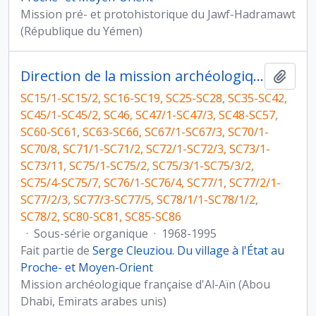
Mission pré- et protohistorique du Jawf-Hadramawt
(République du Yémen)
Direction de la mission archéologique française d'Al Ain (Abou Dhabi, Emirats arabes unis) et travaux postérieurs
Ajout
SC15/1-SC15/2, SC16-SC19, SC25-SC28, SC35-SC42,
SC45/1-SC45/2, SC46, SC47/1-SC47/3, SC48-SC57,
SC60-SC61, SC63-SC66, SC67/1-SC67/3, SC70/1-
SC70/8, SC71/1-SC71/2, SC72/1-SC72/3, SC73/1-
SC73/11, SC75/1-SC75/2, SC75/3/1-SC75/3/2,
SC75/4-SC75/7, SC76/1-SC76/4, SC77/1, SC77/2/1-
SC77/2/3, SC77/3-SC77/5, SC78/1/1-SC78/1/2,
SC78/2, SC80-SC81, SC85-SC86
·
Sous-série organique
·
1968-1995
Fait partie de
Serge Cleuziou. Du village à l'État au
Proche- et Moyen-Orient
Mission archéologique française d'Al-Aïn (Abou
Dhabi, Emirats arabes unis)