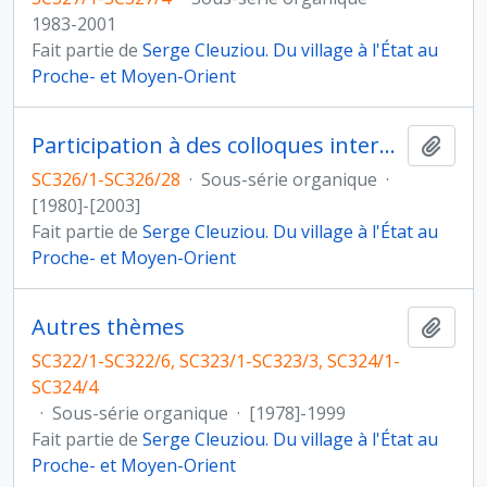
1983-2001
Fait partie de
Serge Cleuziou. Du village à l'État au
Proche- et Moyen-Orient
Participation à des colloques internationaux
Ajout
SC326/1-SC326/28
·
Sous-série organique
·
[1980]-[2003]
Fait partie de
Serge Cleuziou. Du village à l'État au
Proche- et Moyen-Orient
Autres thèmes
Ajout
SC322/1-SC322/6, SC323/1-SC323/3, SC324/1-
SC324/4
·
Sous-série organique
·
[1978]-1999
Fait partie de
Serge Cleuziou. Du village à l'État au
Proche- et Moyen-Orient