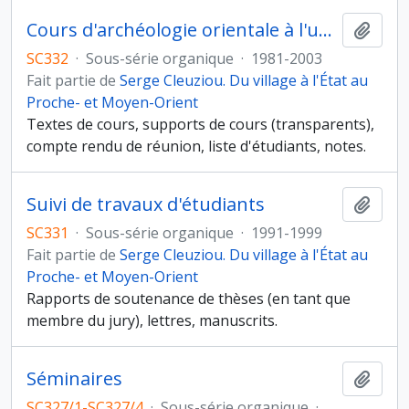
Cours d'archéologie orientale à l'université Paris 1 Panthéon-Sorbonne
Ajout
SC332
·
Sous-série organique
·
1981-2003
Fait partie de
Serge Cleuziou. Du village à l'État au
Proche- et Moyen-Orient
Textes de cours, supports de cours (transparents),
compte rendu de réunion, liste d'étudiants, notes.
Suivi de travaux d'étudiants
Ajout
SC331
·
Sous-série organique
·
1991-1999
Fait partie de
Serge Cleuziou. Du village à l'État au
Proche- et Moyen-Orient
Rapports de soutenance de thèses (en tant que
membre du jury), lettres, manuscrits.
Séminaires
Ajout
SC327/1-SC327/4
·
Sous-série organique
·