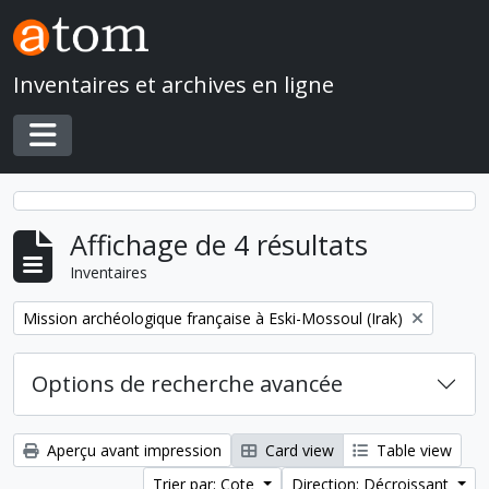
Skip to main content
Inventaires et archives en ligne
Toggle navigation
Affichage de 4 résultats
Inventaires
Remove filter:
Mission archéologique française à Eski-Mossoul (Irak)
Options de recherche avancée
Aperçu avant impression
Card view
Table view
Trier par: Cote
Direction: Décroissant