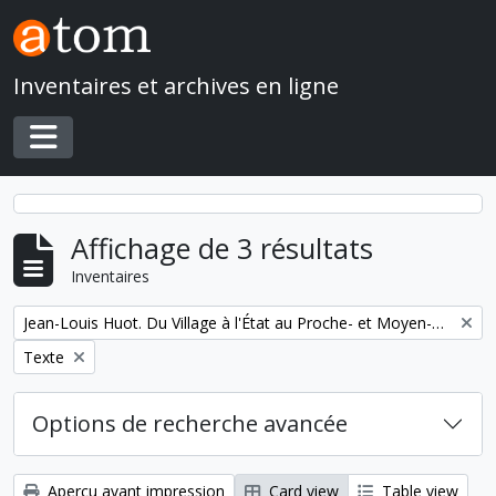
Skip to main content
Inventaires et archives en ligne
Toggle navigation
Affichage de 3 résultats
Inventaires
Remove filter:
Jean-Louis Huot. Du Village à l'État au Proche- et Moyen-Orient
Remove filter:
Texte
Options de recherche avancée
Aperçu avant impression
Card view
Table view